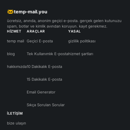
temp-mail.you
ücretsiz, anında, anonim geçici e-posta. gerçek gelen kutunuzu
spam, botlar ve kimlik avından koruyun. kayıt gerekmez.
HIZMET
ARAÇLAR
YASAL
temp mail
Geçici E-posta
gizlilik politikası
blog
Tek Kullanımlık E-posta
hizmet şartları
hakkımızda
10 Dakikalık E-posta
15 Dakikalık E-posta
Email Generator
Sıkça Sorulan Sorular
ILETIŞIM
bize ulaşın