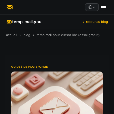
temp-mail.you
← retour au blog
accueil
›
blog
›
temp mail pour cursor ide (essai gratuit)
GUIDES DE PLATEFORME