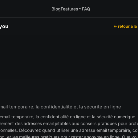
Blog
Features
FAQ
.you
← retour à la
-mail temporaire, la confidentialité et la sécurité en ligne
'email temporaire, la confidentialité en ligne et la sécurité numériqu
nnement des adresses email jetables aux conseils pratiques pour prot
sonnelles. Découvrez quand utiliser une adresse email temporaire, co
ng, et les meilleures pratiques pour rester anonyme en ligne. Que vou