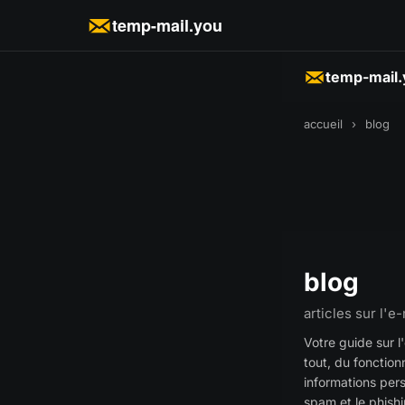
temp-mail.you
temp-mail
accueil
›
blog
blog
articles sur l'e
Votre guide sur l
tout, du fonctio
informations per
spam et le phishi