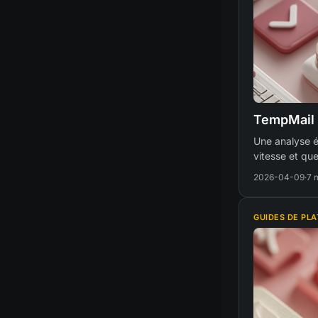
TempMail 
Une analyse éq
vitesse et que
2026-04-09
·
7 
GUIDES DE PL