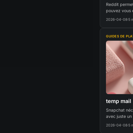
Reddit permet
pouvez vous 
2026-04-08
·
5 
GUIDES DE PL
temp mail 
Snapchat néce
avec juste un
2026-04-08
·
5 