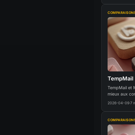
COMPARAISON
TempMail 
TempMail et Ma
mieux aux co
2026-04-09
·
7 
COMPARAISON