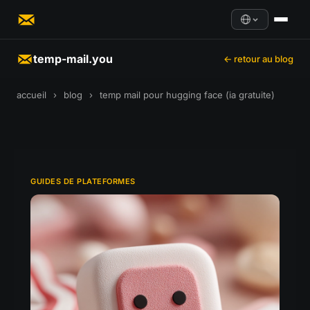
temp-mail.you
← retour au blog
accueil
›
blog
›
temp mail pour hugging face (ia gratuite)
GUIDES DE PLATEFORMES