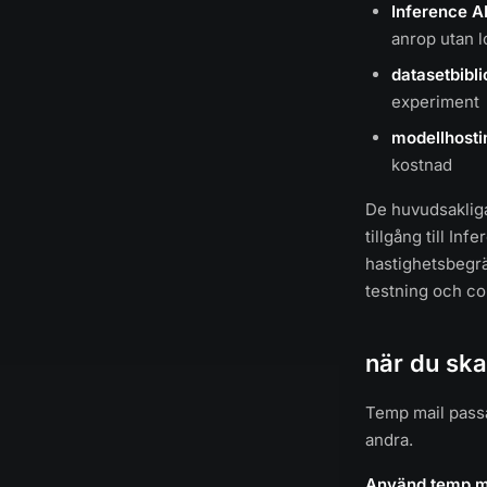
Inference A
anrop utan lo
datasetbibli
experiment
modellhosti
kostnad
De huvudsakliga
tillgång till I
hastighetsbegrä
testning och co
när du sk
Temp mail passa
andra.
Använd temp ma