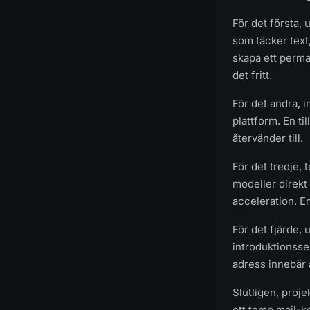
För det första,
som täcker text,
skapa ett perman
det fritt.
För det andra, in
plattform. En ti
återvänder till.
För det tredje,
modeller direkt
acceleration. E
För det fjärde,
introduktionsse
adress innebär a
Slutligen, proj
ett temp mail-k