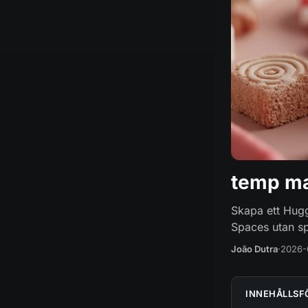
temp mai
Skapa ett Hugg
Spaces utan s
João Dutra
·
2026-
INNEHÅLLSF