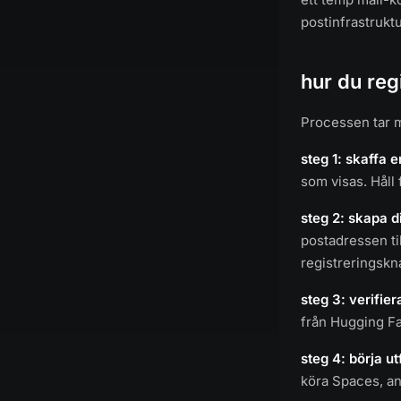
postinfrastruktu
hur du reg
Processen tar m
steg 1: skaffa e
som visas. Håll
steg 2: skapa d
postadressen t
registreringsk
steg 3: verifier
från Hugging Fac
steg 4: börja ut
köra Spaces, an