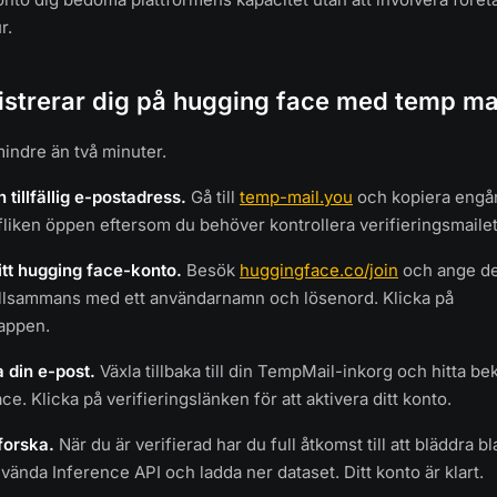
r.
istrerar dig på hugging face med temp ma
indre än två minuter.
n tillfällig e-postadress.
Gå till
temp-mail.you
och kopiera engå
 fliken öppen eftersom du behöver kontrollera verifieringsmailet
itt hugging face-konto.
Besök
huggingface.co/join
och ange den
illsammans med ett användarnamn och lösenord. Klicka på
nappen.
a din e-post.
Växla tillbaka till din TempMail-inkorg och hitta be
e. Klicka på verifieringslänken för att aktivera ditt konto.
forska.
När du är verifierad har du full åtkomst till att bläddra b
vända Inference API och ladda ner dataset. Ditt konto är klart.