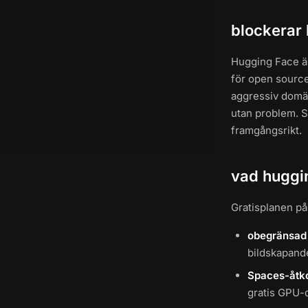
blockerar
Hugging Face är
för open source
aggressiv domänf
utan problem. S
framgångsrikt.
vad huggin
Gratisplanen p
obegränsad 
bildskapand
Spaces-åtk
gratis GPU