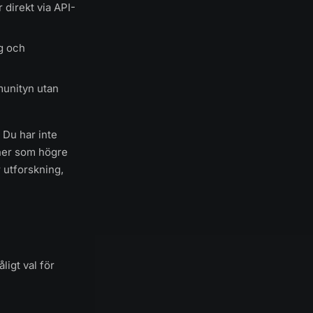
 direkt via API-
g och
munityn utan
 Du har inte
oner som högre
 utforskning,
ligt val för