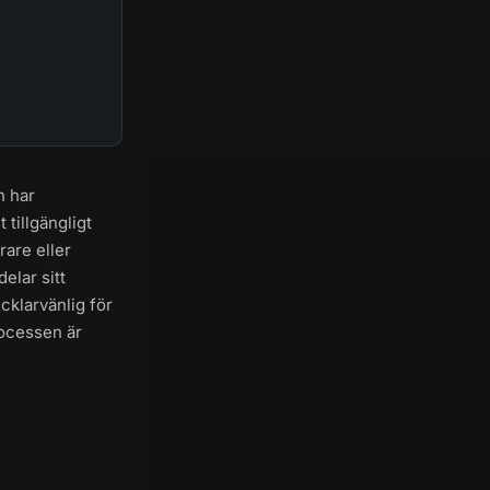
n har
tillgängligt
rare eller
elar sitt
cklarvänlig för
rocessen är