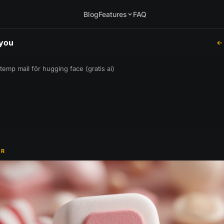
Blog
Features
FAQ
.you
← 
temp mail för hugging face (gratis ai)
ER