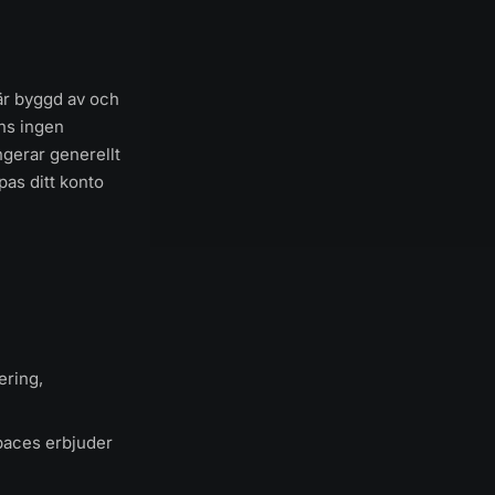
är byggd av och
ns ingen
ngerar generellt
pas ditt konto
ering,
paces erbjuder