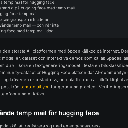
a temp mail för hugging face
rerar dig på hugging face med temp mail
ging face temp mail
aces gratisplan inkluderar
vända temp mail — och när inte
ing face med temp mail idag
 den största AI-plattformen med öppen källkod på internet. De
modeller, dataset och interaktiva demos som kallas Spaces, allt 
om du vill köra en textgenereringsmodell, testa en bildklassifice
ommunity-dataset är Hugging Face platsen där AI-communityn d
ring kräver en e-postadress, och plattformen är tillräckligt utve
 e-post från
temp-mail.you
fungerar utan problem. Verifieringsp
t telefonnummer krävs.
ända temp mail för hugging face
 goda skäl att registrera sig med en engångsadress.