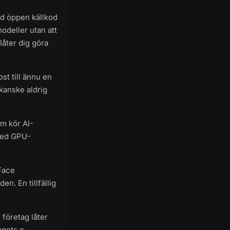
ed öppen källkod
modeller utan att
låter dig göra
ost till ännu en
 kanske aldrig
m kör AI-
 med GPU-
 Face
. En tillfällig
 företag låter
agets e-