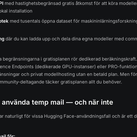
PI
med hastighetsbegränsad gratis åtkomst för att köra modeller
kal installation
otek
med tusentals öppna dataset för maskininlärningsforsknin
ng
där du kan ladda upp och dela dina egna modeller med com
 begränsningarna i gratisplanen rör dedikerad beräkningskraft.
nference Endpoints (dedikerade GPU-instanser) eller PRO-funkti
nsningar och privat modellhosting utan en betald plan. Men för
mmunity-deltagande täcker gratisplanen allt du behöver.
a använda temp mail — och när inte
r naturligt för vissa Hugging Face-användningsfall och är ett då
il för: