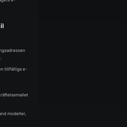
il
ngsadressen
.
 tillfälliga e-
kräftelsemailet
land modeller,