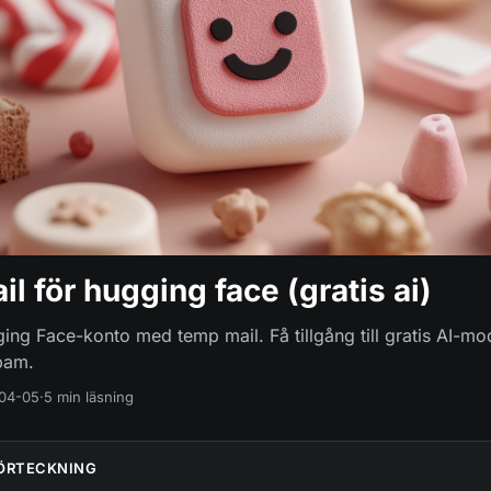
l för hugging face (gratis ai)
ing Face-konto med temp mail. Få tillgång till gratis AI-mo
pam.
04-05
·
5 min läsning
ÖRTECKNING