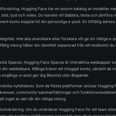
 utforskning. Hugging Face har en enorm katalog av modeller m
 bild, ljud och video. Du kanske vill bläddra, testa och jämföra 
ent konto kopplat till din personliga e-post. En tillfällig adress 
tegritet. Inte alla utvecklare eller forskare vill ge sin riktiga e-p
llfällig inkorg håller din identitet separerad från ett testkonto du
 testa Spaces. Hugging Face Spaces är interaktiva webbappar so
 i din webbläsare. Många kräver ett inloggat konto, särskilt de
n engångs-e-post ger dig åtkomst utan åtagande.
 undvika nyhetsbrev. Som de flesta plattformar skickar Hugging
kvenser, community-sammanfattningar och funktionsmeddelanden
tt inget av det når din riktiga inkorg.
ektutvärdering. Om du utvärderar Hugging Face för ett team eller
onto dig bedöma plattformens kapacitet utan att involvera föret