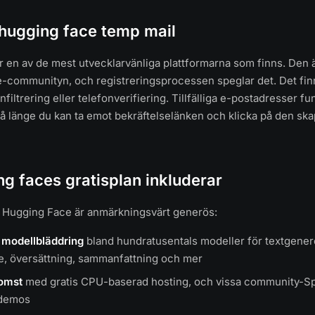
 hugging face temp mail
 en av de mest utvecklarvänliga plattformarna som finns. Den 
-communityn, och registreringsprocessen speglar det. Det fin
iltrering eller telefonverifiering. Tillfälliga e-postadresser fu
å länge du kan ta emot bekräftelselänken och klicka på den ska
g faces gratisplan inkluderar
å Hugging Face är anmärkningsvärt generös:
modellbläddring
bland hundratusentals modeller för textgener
e, översättning, sammanfattning och mer
omst
med gratis CPU-baserad hosting, och vissa community-S
-demos