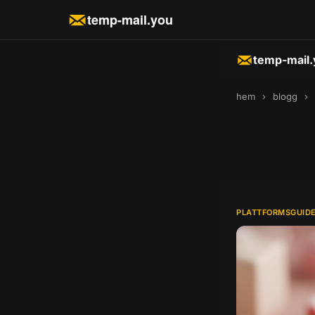
temp-mail.you
temp-mail
hem
›
blogg
›
PLATTFORMSGUID