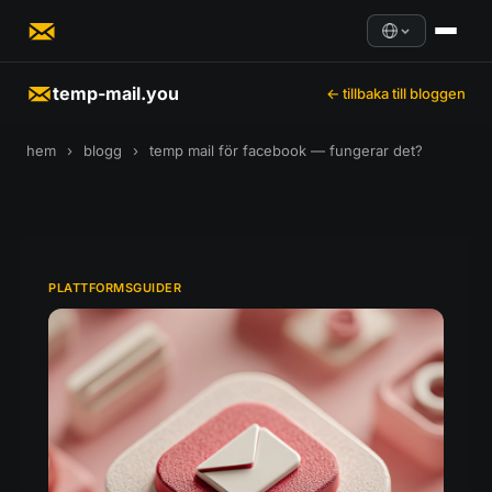
temp-mail.you
← tillbaka till bloggen
hem
›
blogg
›
temp mail för facebook — fungerar det?
PLATTFORMSGUIDER