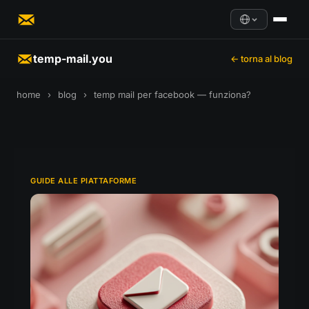
temp-mail.you
← torna al blog
home
›
blog
›
temp mail per facebook — funziona?
GUIDE ALLE PIATTAFORME