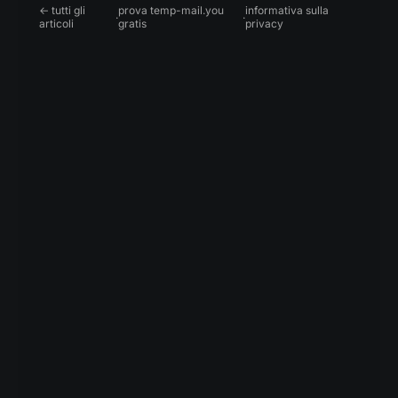
← tutti gli
prova temp-mail.you
informativa sulla
·
·
articoli
gratis
privacy