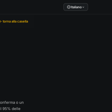
Italiano
← torna alla casella
 conferma o un
il 95% delle