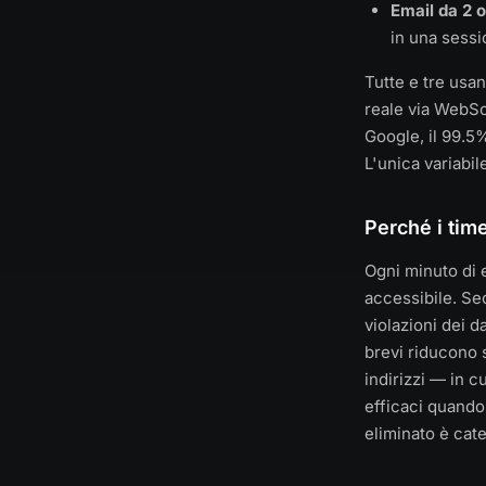
Email da 2 
in una sessi
Tutte e tre usa
reale via WebS
Google, il 99.5
L'unica variabile
Perché i time
Ogni minuto di 
accessibile. Sec
violazioni dei d
brevi riducono s
indirizzi — in c
efficaci quando 
eliminato è cate