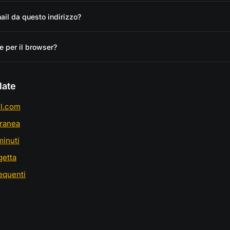
ail da questo indirizzo?
e per il browser?
late
l.com
ranea
minuti
getta
equenti