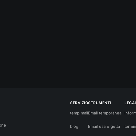
SERVIZIO
STRUMENTI
LEGA
temp mail
Email temporanea
inform
ione
blog
Email usa e getta
termin