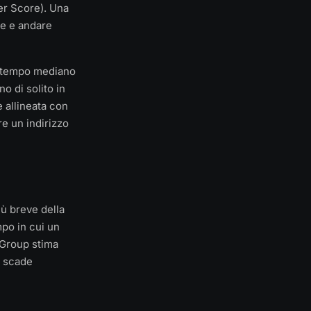
der Score). Una
ne e andare
il tempo mediano
o di solito in
 allineata con
re un indirizzo
iù breve della
po in cui un
i Group stima
e scade