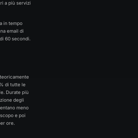
i a più servizi
na in tempo
na email di
 di 60 secondi.
è teoricamente
% di tutte le
ale. Durate più
azione degli
diventano meno
 scopo e poi
er ore.