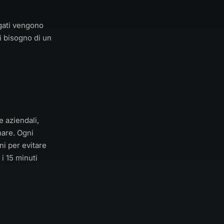
egati vengono
ai bisogno di un
e aziendali,
nare. Ogni
ni per evitare
i 15 minuti