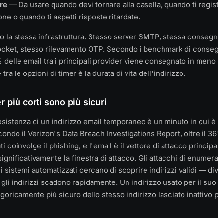
ore
— Da usare quando devi tornare alla casella, quando ti registr
one o quando ti aspetti risposte ritardate.
no la stessa infrastruttura. Stesso server SMTP, stessa conseg
ocket, stesso rilevamento OTP. Secondo i benchmark di conseg
% delle email tra i principali provider viene consegnato in meno
 tra le opzioni di timer è la durata di vita dell'indirizzo.
r più corti sono più sicuri
esistenza di un indirizzo email temporaneo è un minuto in cui 
ondo il Verizon's Data Breach Investigations Report, oltre il 36
ati coinvolge il phishing, e l'email è il vettore di attacco princip
ignificativamente la finestra di attacco. Gli attacchi di enumer
ui sistemi automatizzati cercano di scoprire indirizzi validi — 
gli indirizzi scadono rapidamente. Un indirizzo usato per il suo
goricamente più sicuro dello stesso indirizzo lasciato inattivo p