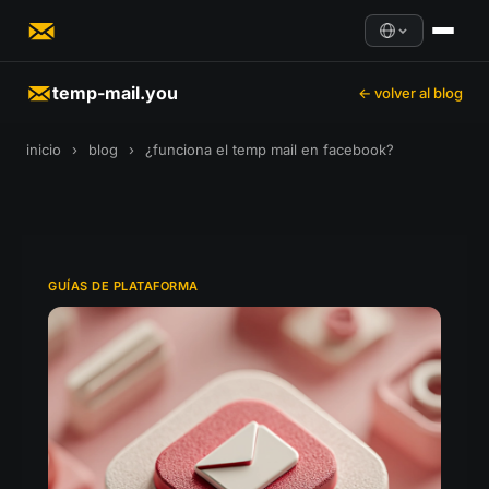
temp-mail.you
← volver al blog
inicio
›
blog
›
¿funciona el temp mail en facebook?
GUÍAS DE PLATAFORMA