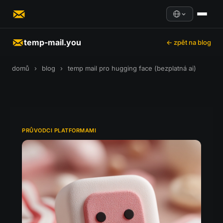
temp-mail.you
← zpět na blog
domů
›
blog
›
temp mail pro hugging face (bezplatná ai)
PRŮVODCI PLATFORMAMI