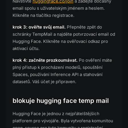
Navštivte
huggingface.co/join
a zadejte dočasný
email spolu s uživatelským jménem a heslem.
Klikněte na tlačítko registrace.
krok 3: ověřte svůj email.
Přepněte zpět do
schránky TempMail a najděte potvrzovací email od
Hugging Face. Klikněte na ověřovací odkaz pro
aktivaci účtu.
krok 4: začněte prozkoumávat.
Po ověření máte
plný přístup k procházení modelů, spouštění
Spaces, používání Inference API a stahování
datasetů. Váš účet je připraven.
blokuje hugging face temp mail
Hugging Face je jednou z nejpřátelštějších
platforem pro vývojáře. Byla vytvořena komunitou
open-source pro tuto komunitu a registrační