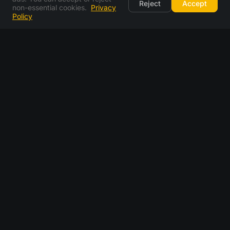
Reject
Accept
non-essential cookies.
Privacy
Policy
10minutový e-mail pro
rychlé kódy a krátké
registrace
Schránka na 10 minut je užitečná, když
potřebujete jen jeden kód, jeden potvrzovací
odkaz nebo jeden krátký registrační proces. Podle
výzkumu doručování e-mailů je 95 % legitimních
e-mailů doručeno do 10 sekund od odeslání (data
Validity Sender Score). Okno 10 minut vám dává
více než dostatek času dokončit úkol a pokračovat
dál.