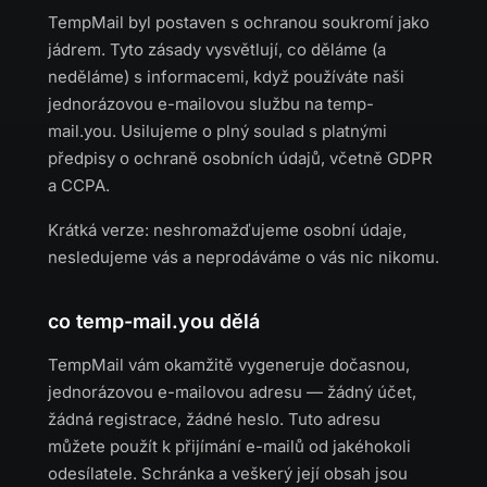
TempMail byl postaven s ochranou soukromí jako
jádrem. Tyto zásady vysvětlují, co děláme (a
neděláme) s informacemi, když používáte naši
jednorázovou e-mailovou službu na temp-
mail.you. Usilujeme o plný soulad s platnými
předpisy o ochraně osobních údajů, včetně GDPR
a CCPA.
Krátká verze: neshromažďujeme osobní údaje,
nesledujeme vás a neprodáváme o vás nic nikomu.
co temp-mail.you dělá
TempMail vám okamžitě vygeneruje dočasnou,
jednorázovou e-mailovou adresu — žádný účet,
žádná registrace, žádné heslo. Tuto adresu
můžete použít k přijímání e-mailů od jakéhokoli
odesílatele. Schránka a veškerý její obsah jsou