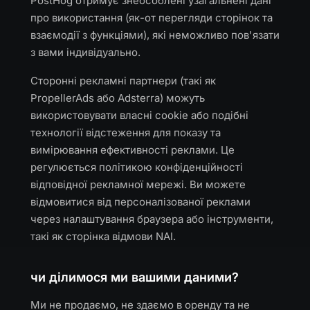
PostHog отримує знеособлені узагальнені дані
про використання (як-от перегляди сторінок та
взаємодії з функціями), які неможливо пов'язати
з вами індивідуально.
Сторонні рекламні партнери (такі як
PropellerAds або Adsterra) можуть
використовувати власні cookie або подібні
технології відстеження для показу та
вимірювання ефективності реклами. Це
регулюється політикою конфіденційності
відповідної рекламної мережі. Ви можете
відмовитися від персоналізованої реклами
через налаштування браузера або інструменти,
такі як сторінка відмови NAI.
чи ділимося ми вашими даними?
Ми не продаємо, не здаємо в оренду та не