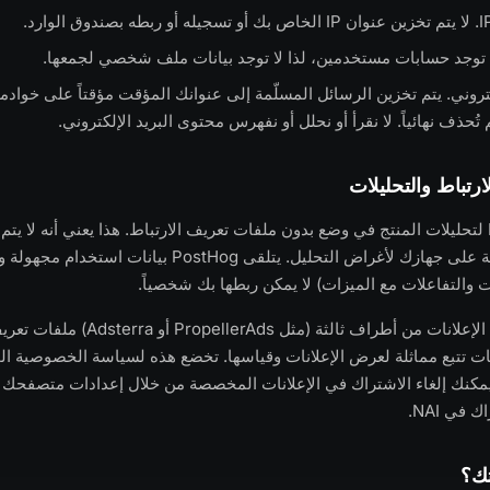
ا توجد حسابات مستخدمين، لذا لا توجد بيانات ملف شخصي لجمعها.
تروني. يتم تخزين الرسائل المسلّمة إلى عنوانك المؤقت مؤقتاً على خوادمن
ُحذف نهائياً. لا نقرأ أو نحلل أو نفهرس محتوى البريد الإلكتروني.
رتباط والتحليلات
نستخدم PostHog لتحليلات المنتج في وضع بدون ملفات تعريف الارتباط. هذا يعني أنه لا
تعريف ارتباط تتبعية على جهازك لأغراض التحليل. يتلقى PostHog بيان
التفاعلات مع الميزات) لا يمكن ربطها بك شخصياً.
قد يستخدم شركاء الإعلانات من أطراف ثالثة (مثل erAds
يات تتبع مماثلة لعرض الإعلانات وقياسها. تخضع هذه لسياسة الخصوصية ا
. يمكنك إلغاء الاشتراك في الإعلانات المخصصة من خلال إعدادات متصفحك 
في NAI.
تك؟