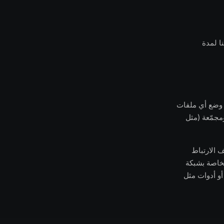
ا لمدة
 يتم وضع أي ملفات
ات استخدام مجهولة ومجمّعة (مثل
Propell أو Adsterra) ملفات تعريف الارتباط
لخاصة بشبكة
أو أدوات مثل