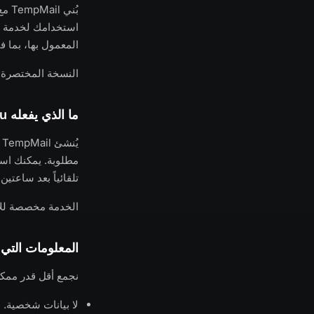
بُن
المعمول بها، بما في ذلك R
النسخة المختصرة: 
ما الذي يفعله temp-mail.you
ي
مطلوبة. يمكنك است
تلقائياً بعد ساعتين.
الخدمة مخصصة للاستق
المعلومات التي 
نجمع أقل قدر ممك
لا بيانات شخصية. 