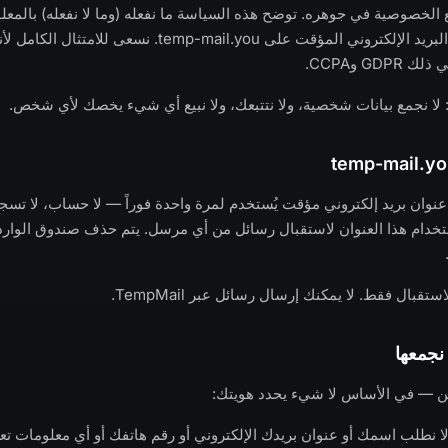
ي TempMail مع الخصوصية في جوهره. توضح هذه السياسة ما نفعله (وما لا نفعله) بالم
استخدامك لخدمة البريد الإلكتروني المؤقت على temp-mail.you. 
GDP وCCPA.
لا نجمع بيانات شخصية، ولا نتتبعك، ولا نبيع أي شيء يخصك لأي شخص.
ُنشئ TempMail عنوان بريد إلكتروني مؤقت يُستخدم لمرة واحدة فوراً — لا حساب، لا ت
خدام هذا العنوان لاستقبال رسائل من أي مرسل. يتم حذف صندوق الوارد 
بال فقط. لا يمكنك إرسال رسائل عبر TempMail.
نجمعها
ن — في الأساس لا شيء يحدد هويتك:
لا نطلب اسمك أو عنوان بريدك الإلكتروني أو رقم هاتفك أو أي معلومات تع