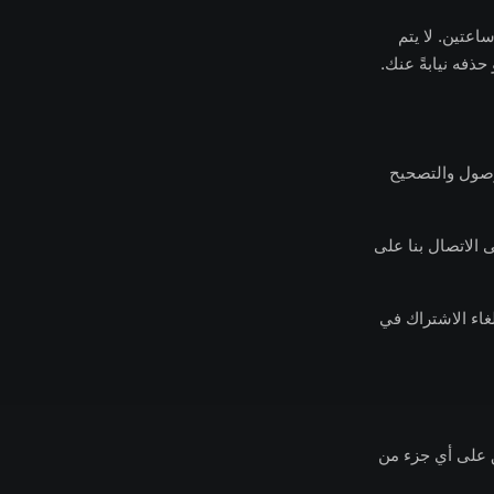
TempMa تلقائياً ونهائياً بعد ساعتين. لا يتم
حذفه نيابةً عنك.
لوصول والتصحيح
 الاتصال بنا على
ا وإلغاء الاشتراك في
وافق على أي جزء من