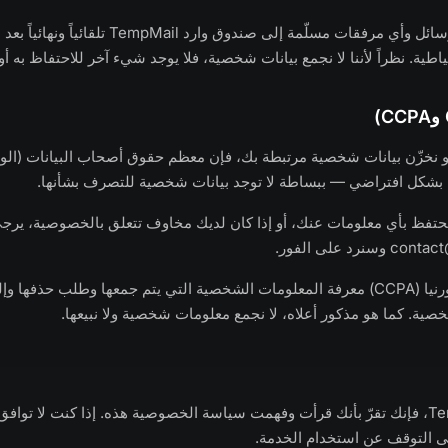
يتم حذف جميع الرسائل وأي مرفقات مسلّمة إلى صندوق وارد il
اطية. نظراً لأننا لا نجمع بيانات شخصية، فلا يوجد شيء آخر للاحتفاظ به أو 
مع أو نخزّن بيانات شخصية مرتبطة بك، فإن معظم حقوق أصحاب البيانات (ا
بشكل افتراضي — ببساطة لا توجد بيانات شخصية للتصرف بشأنها.
ا نحتفظ بأي معلومات عنك، أو إذا كان لديك مخاوف تتعلق بالخصوصية، يرجى
contact
وسنرد على الفور.
يحق لسكان كاليفورنيا (CCPA) معرفة المعلومات الشخصية التي يتم جمعها وطلب حذفه
صية. كما هو مذكور أعلاه، لا نجمع معلومات شخصية ولا نبيعها.
باستخدام TempMail، فإنك تقرّ بأنك قرأت وفهمت سياسة الخصوصية هذه. إذا كنت لا ت
ى التوقف عن استخدام الخدمة.