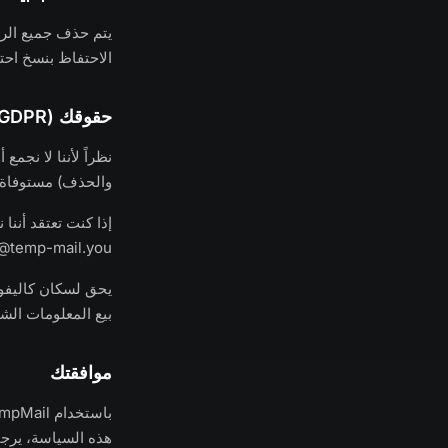
الاحتفاظ بنسخ احتي
حقوقك (GDPR وCCPA)
نظراً لأننا لا نج
والحذف) مستوفاة 
إذا كنت تعتقد أنن
@temp-mail.you
بيع المعلومات الشخ
موافقتك
هذه السياسة، يرج