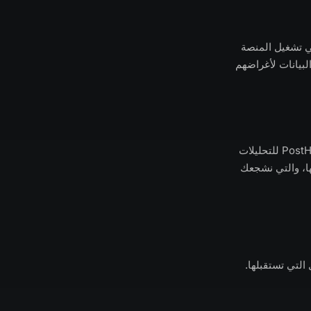
ي تشغيل المنصة
البيانات لأغراضهم
يعرض TempMail إعلانات مقدمة من شبكات إعلانية تابعة لأطراف ثالثة. نعتمد أيضاً على PostHog للتحليلات
ها، والتي نشجعك
لتي تستقبلها.