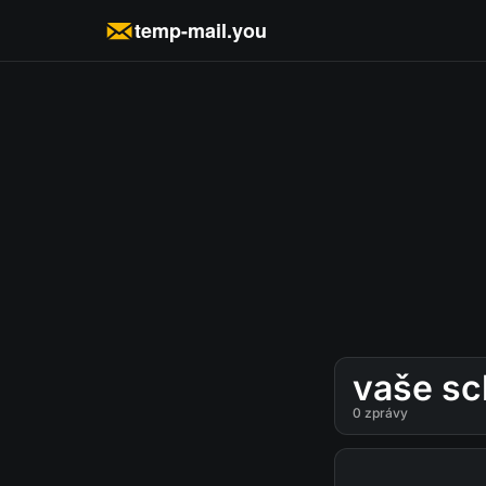
temp-mail.you
vaše sc
0
zprávy