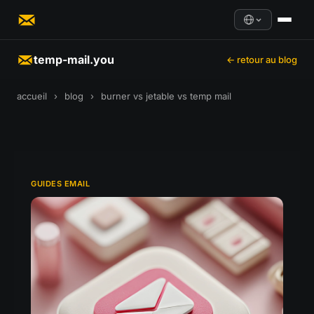
temp-mail.you
← retour au blog
accueil
›
blog
›
burner vs jetable vs temp mail
GUIDES EMAIL