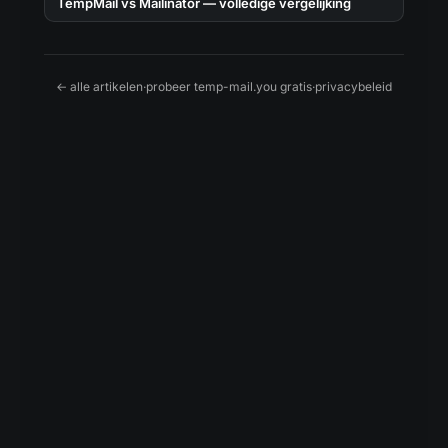
TempMail vs Mailinator — volledige vergelijking
← alle artikelen
·
probeer temp-mail.you gratis
·
privacybeleid