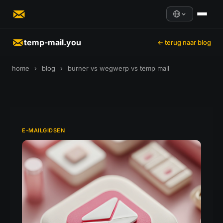
temp-mail.you
← terug naar blog
home
›
blog
›
burner vs wegwerp vs temp mail
E-MAILGIDSEN