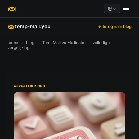
temp-mail.you
← terug naar blog
home
›
blog
›
TempMail vs Mailinator — volledige
vergelijking
VERGELIJKINGEN