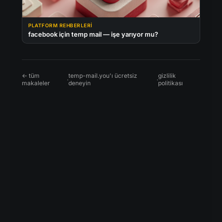
PLATFORM REHBERLERI
facebook için temp mail — işe yarıyor mu?
← tüm
temp-mail.you'ı ücretsiz
gizlilik
·
·
makaleler
deneyin
politikası