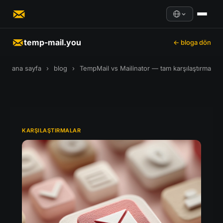
temp-mail.you
← bloga dön
ana sayfa
›
blog
›
TempMail vs Mailinator — tam karşılaştırma
KARŞILAŞTIRMALAR