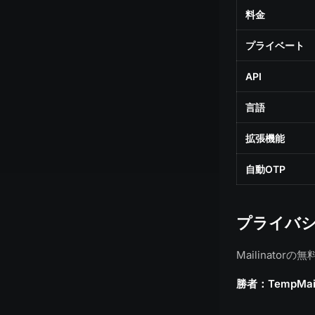
料金
プライベート
API
言語
拡張機能
自動OTP
プライバ
Mailinato
勝者：TempMai