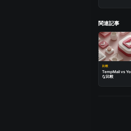
関連記事
比較
TempMail vs Y
な比較