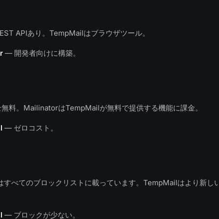
にはREST APIあり。TempMailはブラウザツール。
r
— 開発者向けに構築。
全無料。MailinatorはTempMailが無料で提供する機能に課金。
l
— ゼロコスト。
r.comはすべてのブロックリストに載っています。TempMailはより新
l
— ブロックが少ない。