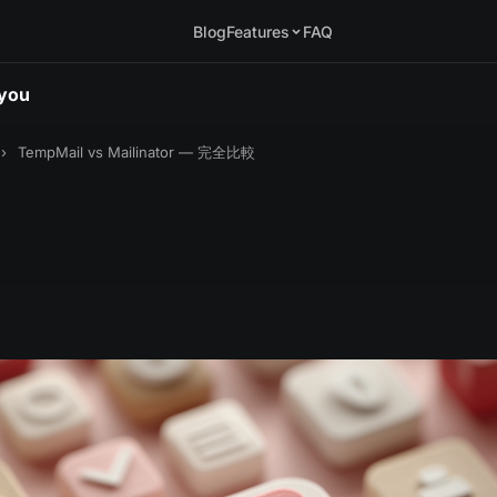
Blog
Features
FAQ
.you
›
TempMail vs Mailinator — 完全比較