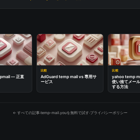
比較
比較
opmail — 正直
AdGuard temp mail vs 専用サ
yahoo temp 
ービス
使い捨てメー
する方法
← すべての記事
temp-mail.youを無料で試す
プライバシーポリシー
·
·