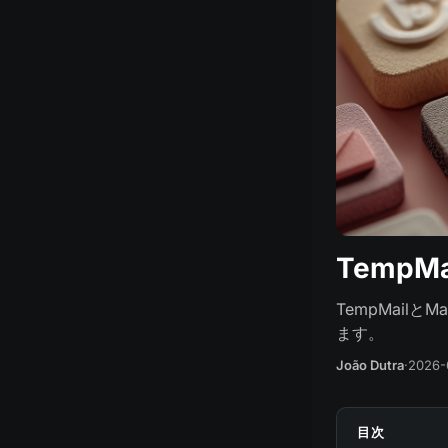
TempMa
TempMail
ます。
João Dutra
·
2026-
目次