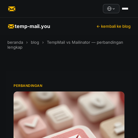
temp-mail.you
← kembali ke blog
beranda
›
blog
›
TempMail vs Mailinator — perbandingan
lengkap
PERBANDINGAN