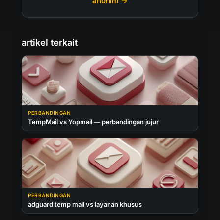
anonim →
artikel terkait
PERBANDINGAN
TempMail vs Yopmail — perbandingan jujur
PERBANDINGAN
adguard temp mail vs layanan khusus