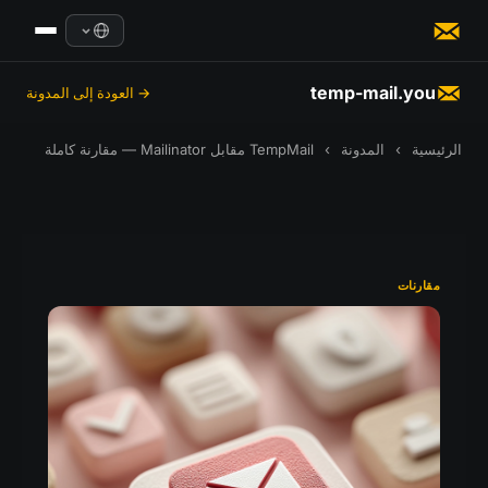
temp-mail.you
→ العودة إلى المدونة
الرئيسية
›
المدونة
›
TempMail مقابل Mailinator — مقارنة كاملة
مقارنات