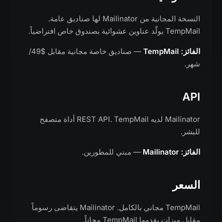
النسخة المجانية من Mailinator لها صناديق عامة.
TempMail يولّد عناوين عشوائية بصندوق خاص افتراضياً.
الفائز: TempMail
— صناديق خاصة مجانية مقابل $49/
شهر.
API
Mailinator لديه REST API. TempMail أداة متصفح
للبشر.
الفائز: Mailinator
— مبني للمطورين.
السعر
TempMail مجاني بالكامل. Mailinator يتقاضى رسوماً
مقابل ميزات يقدمها TempMail مجاناً.