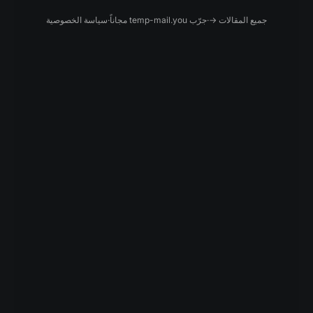
جميع المقالات →
·
جرّب temp-mail.you مجاناً
·
سياسة الخصوصية