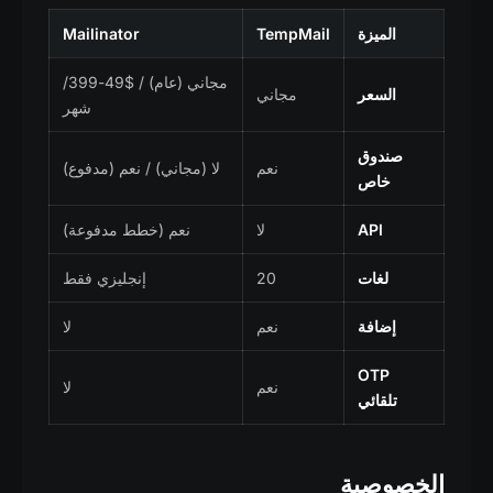
الميزة
TempMail
Mailinator
مجاني (عام) / $49-399/
السعر
مجاني
شهر
صندوق
نعم
لا (مجاني) / نعم (مدفوع)
خاص
API
لا
نعم (خطط مدفوعة)
لغات
20
إنجليزي فقط
إضافة
نعم
لا
OTP
نعم
لا
تلقائي
الخصوصية