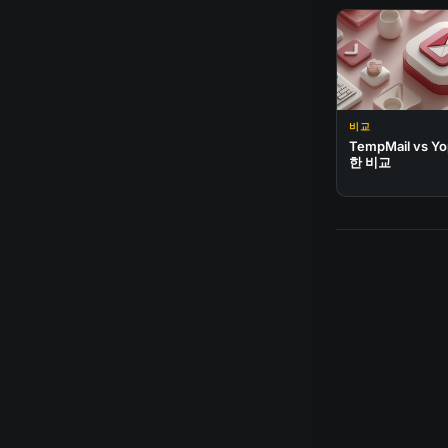
비교
TempMail vs Y
한 비교