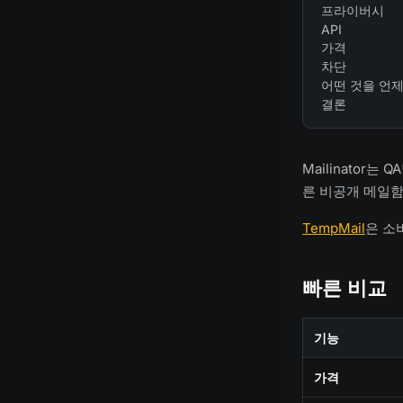
프라이버시
API
가격
차단
어떤 것을 언
결론
Mailinator
른 비공개 메일함
TempMail
은 소
빠른 비교
기능
가격