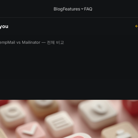
Blog
Features
FAQ
.you
empMail vs Mailinator — 전체 비교