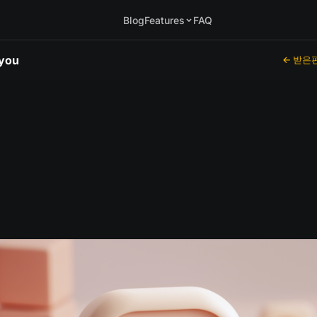
Blog
Features
FAQ
.you
← 받은