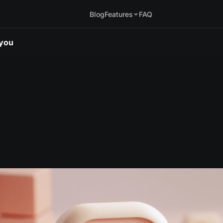
Blog
Features
FAQ
.you