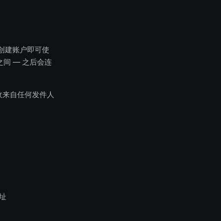
创建账户即可使
间 — 之后会连
收来自任何发件人
址