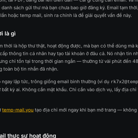
o danh sách gửi thư mà bạn chưa bao giờ đăng ký. Email tạm thời,
lần hoặc temp mail, sinh ra chính là để giải quyết vấn đề này.
i là gì
ạm thời là hộp thư thật, hoạt động được, mà bạn có thể dùng mà
cấp thông tin cá nhân hay tạo tài khoản ở đâu cả. Nó nhận tin 
ưng chỉ tồn tại trong thời gian ngắn — thường từ vài phút đến 48
g toàn bộ tin nhắn đã nhận.
o ngay lập tức, trông giống email bình thường (ví dụ
rk7x2@temp
 bất kỳ ai. Không cần mật khẩu. Chỉ cần vào dịch vụ, lấy địa chỉ
ư
temp-mail.you
tạo địa chỉ mới ngay khi bạn mở trang — không 
il thực sự hoạt động