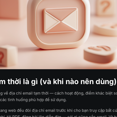
m thời là gì (và khi nào nên dùng)
ng về địa chỉ email tạm thời — cách hoạt động, điểm khác biệt so
 các tình huống phù hợp để sử dụng.
rang web đều đòi địa chỉ email trước khi cho bạn truy cập bất cứ
í, tải PDF, đăng bài lên diễn đàn — cái gì cũng cần email. Và hầ