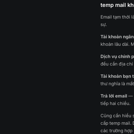
temp mail kh
Email tạm thời 
sự.
Tài khoản ngân
khoản lâu dài. 
Dịch vụ chính p
đều cần địa chỉ 
Tài khoản bạn 
thư nghĩa là mấ
Trả lời email
— h
tiếp hai chiều.
Cũng cần hiểu s
cấp temp mail. D
các trường hợp 