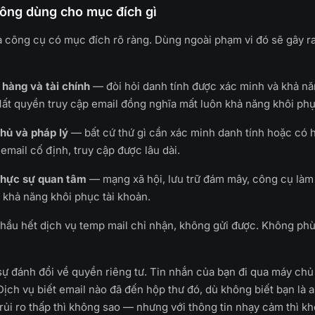
ông dùng cho mục đích gì
là công cụ có mục đích rõ ràng. Dùng ngoài phạm vi đó sẽ gây r
 hàng và tài chính
— đòi hỏi danh tính được xác minh và khả nă
Mất quyền truy cập email đồng nghĩa mất luôn khả năng khôi phụ
hủ và pháp lý
— bất cứ thứ gì cần xác minh danh tính hoặc có 
email cố định, truy cập được lâu dài.
thực sự quan tâm
— mạng xã hội, lưu trữ đám mây, công cụ làm
t khả năng khôi phục tài khoản.
ầu hết dịch vụ temp mail chỉ nhận, không gửi được. Không phù
ự đánh đổi về quyền riêng tư. Tin nhắn của bạn đi qua máy ch
ịch vụ biết email nào đã đến hộp thư đó, dù không biết bạn là ai
rủi ro thấp thì không sao — nhưng với thông tin nhạy cảm thì k