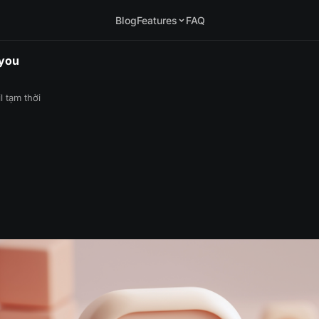
Blog
Features
FAQ
.you
l tạm thời