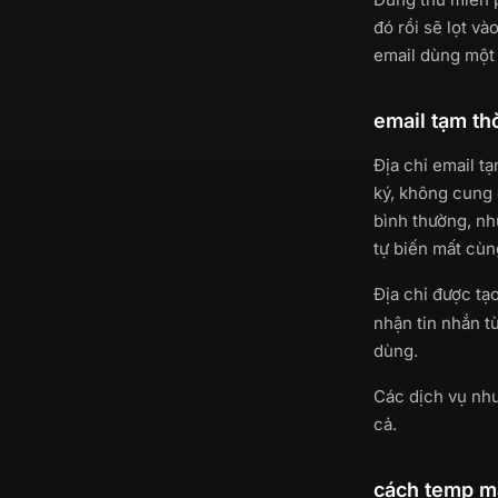
đó rồi sẽ lọt và
email dùng một 
email tạm thờ
Địa chỉ email t
ký, không cung 
bình thường, nh
tự biến mất cùn
Địa chỉ được tạ
nhận tin nhắn từ
dùng.
Các dịch vụ nh
cả.
cách temp ma