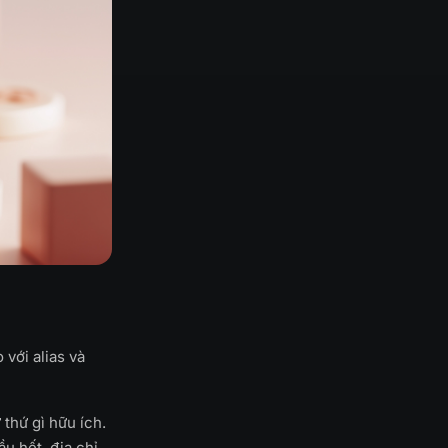
 với alias và
 thứ gì hữu ích.
u hết, địa chỉ