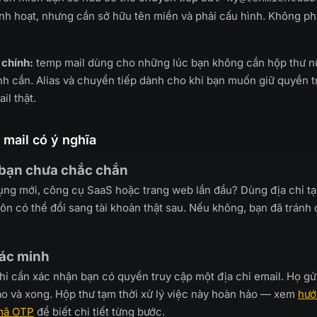
linh hoạt, nhưng cần sở hữu tên miền và phải cấu hình. Không ph
 chính:
temp mail dùng cho những lúc bạn không cần hộp thư nữ
nh cần. Alias và chuyển tiếp dành cho khi bạn muốn giữ quyền tr
il thật.
 mail có ý nghĩa
 bạn chưa chắc chắn
ng mới, công cụ SaaS hoặc trang web lần đầu? Dùng địa chỉ tạ
uôn có thể đổi sang tài khoản thật sau. Nếu không, bạn đã trán
ác minh
hỉ cần xác nhận bạn có quyền truy cập một địa chỉ email. Họ g
ào và xong. Hộp thư tạm thời xử lý việc này hoàn hảo — xem
hướ
mã OTP
để biết chi tiết từng bước.