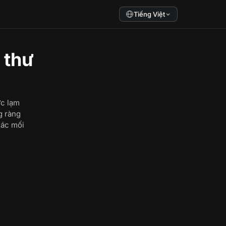
Tiếng Việt
 thư
ức lạm
g ràng
các mối