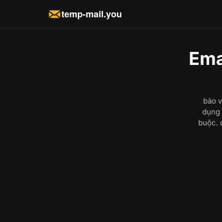
temp-mail.you
Ema
bảo v
dụng 
buộc. 