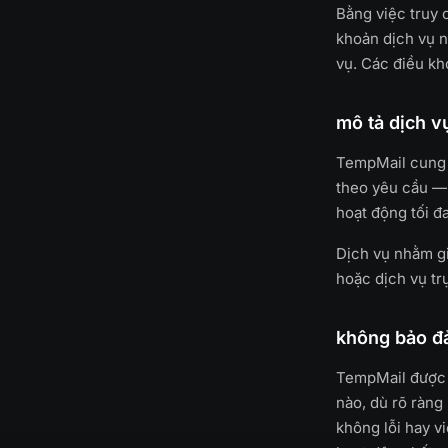
Bằng việc truy 
khoản dịch vụ n
vụ. Các điều kh
mô tả dịch v
TempMail cung c
theo yêu cầu — 
hoạt động tối đa
Dịch vụ nhằm gi
hoặc dịch vụ tr
không bảo đ
TempMail được 
nào, dù rõ ràng
không lỗi hay v