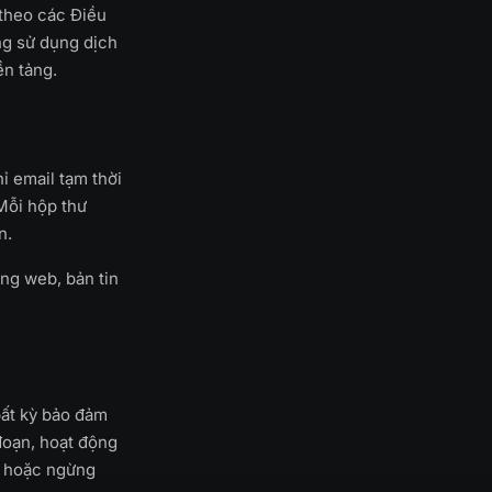
 theo các Điều
ng sử dụng dịch
ền tảng.
ỉ email tạm thời
Mỗi hộp thư
n.
ang web, bản tin
ất kỳ bảo đảm
đoạn, hoạt động
ng hoặc ngừng