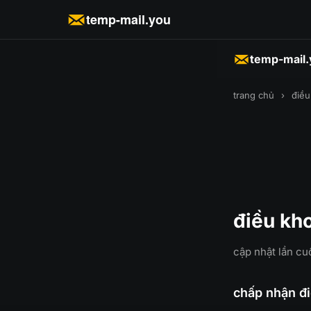
temp-mail.you
temp-mail
trang chủ
›
điều
điều kh
cập nhật lần cu
chấp nhận đ