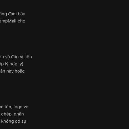
hông đảm bảo
TempMail cho
h và đơn vị liên
áp lý hợp lý)
oản này hoặc
m tên, logo và
o chép, nhân
à không có sự