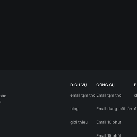
DỊCH VỤ
CÔNG CỤ
P
email tạm thời
Email tạm thời
c
 bảo
à
blog
Email dùng một lần
đ
giới thiệu
Email 10 phút
Email 15 phút