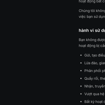
hoạt động bất c
Chúng tôi không
việc bạn sử dụ
hành vi sử d
Bạn không được
hoạt động bị c
Gửi, tạo điề
Lừa đảo, gia
Phân phối p
Quấy rối, th
Nhận, truyền
Vượt qua hệ 
Bất kỳ hoạt 