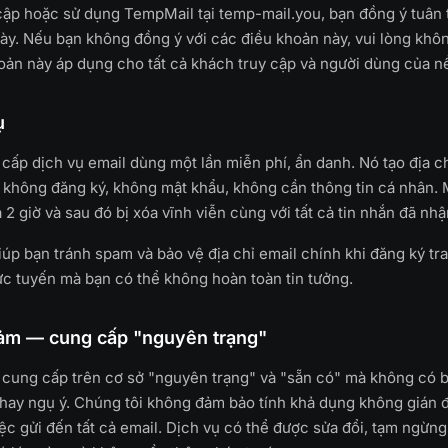
cập hoặc sử dụng TempMail tại temp-mail.you, bạn đồng ý tuân
ày. Nếu bạn không đồng ý với các điều khoản này, vui lòng khô
oản này áp dụng cho tất cả khách truy cập và người dùng của n
ụ
ấp dịch vụ email dùng một lần miễn phí, ẩn danh. Nó tạo địa ch
không đăng ký, không mật khẩu, không cần thông tin cá nhân. 
 2 giờ và sau đó bị xóa vĩnh viễn cùng với tất cả tin nhắn đã nhậ
úp bạn tránh spam và bảo vệ địa chỉ email chính khi đăng ký tr
ực tuyến mà bạn có thể không hoàn toàn tin tưởng.
ảm — cung cấp "nguyên trạng"
cung cấp trên cơ sở "nguyên trạng" và "sẵn có" mà không có b
 hay ngụ ý. Chúng tôi không đảm bảo tính khả dụng không gián 
iệc gửi đến tất cả email. Dịch vụ có thể được sửa đổi, tạm ngừ