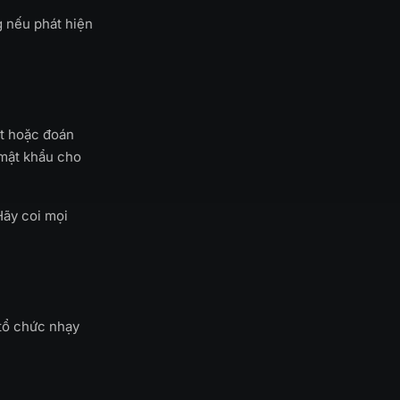
g nếu phát hiện
ết hoặc đoán
 mật khẩu cho
Hãy coi mọi
tổ chức nhạy