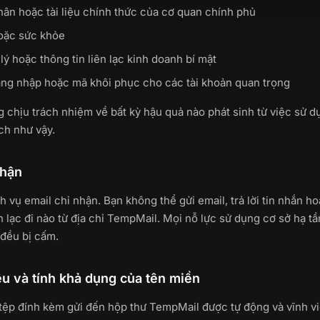
thân hoặc tài liệu chính thức của cơ quan chính phủ
hoặc sức khỏe
lý hoặc thông tin liên lạc kinh doanh bí mật
ăng nhập hoặc mã khôi phục cho các tài khoản quan trọng
chịu trách nhiệm về bất kỳ hậu quả nào phát sinh từ việc sử dụ
ch như vậy.
nhận
 vụ email chỉ nhận. Bạn không thể gửi email, trả lời tin nhắn ho
ên lạc đi nào từ địa chỉ TempMail. Mọi nỗ lực sử dụng cơ sở hạ 
 đều bị cấm.
iệu và tính khả dụng của tên miền
 tệp đính kèm gửi đến hộp thư TempMail được tự động và vĩnh v