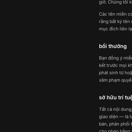
giờ. Chúng tôi 
Các tên miền có
rằng bất kỳ tên
mục đích liên lạ
bồi thường
Bạn đồng ý miễn
kết trước mọi kh
phát sinh từ ho
xâm phạm quyền
sở hữu trí tu
Tất cả nội dung
giao diện — là 
bản, phân phối 
cho phép bằng v