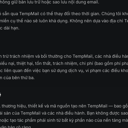
không giữ bản lưu trữ hoặc sao lưu nội dung email.
 sẵn qua TempMail có thể thay đổi theo thời gian. Chúng tôi k
 miền cụ thể nào sẽ luôn khả dụng. Không nên dựa vào địa chỉ 
c dài hạn.
 trừ trách nhiệm và bồi thường cho TempMail, các nhà điều hàn
iếu nại, thiệt hại, tổn thất, trách nhiệm, chi phí (bao gồm phí ph
ặc liên quan đến việc bạn sử dụng dịch vụ, vi phạm các điều kh
 của bên thứ ba.
ệ
, thương hiệu, thiết kế và mã nguồn tạo nên TempMail — bao gồ
tài sản của TempMail và các nhà điều hành. Bạn không được sa
hoặc tạo tác phẩm phái sinh từ bất kỳ phần nào của nền tảng m
ăn bản rõ ràng.