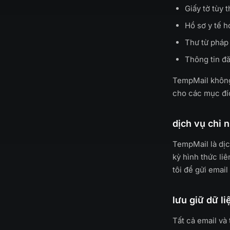
Giấy tờ tùy 
Hồ sơ y tế 
Thư từ pháp 
Thông tin đ
TempMail không 
cho các mục đí
dịch vụ chỉ 
TempMail là dịch
kỳ hình thức li
tôi để gửi email
lưu giữ dữ l
Tất cả email và