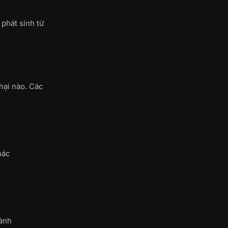
 phát sinh từ
hại nào. Các
hác
hành