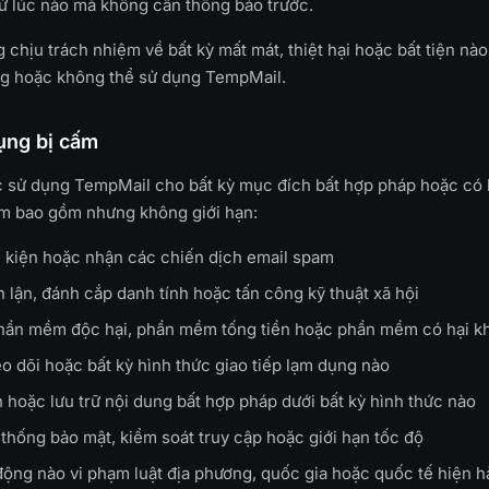
ứ lúc nào mà không cần thông báo trước.
 chịu trách nhiệm về bất kỳ mất mát, thiệt hại hoặc bất tiện nào
ng hoặc không thể sử dụng TempMail.
ụng bị cấm
 sử dụng TempMail cho bất kỳ mục đích bất hợp pháp hoặc có 
ấm bao gồm nhưng không giới hạn:
u kiện hoặc nhận các chiến dịch email spam
n lận, đánh cắp danh tính hoặc tấn công kỹ thuật xã hội
hần mềm độc hại, phần mềm tống tiền hoặc phần mềm có hại k
eo dõi hoặc bất kỳ hình thức giao tiếp lạm dụng nào
 hoặc lưu trữ nội dung bất hợp pháp dưới bất kỳ hình thức nào
thống bảo mật, kiểm soát truy cập hoặc giới hạn tốc độ
động nào vi phạm luật địa phương, quốc gia hoặc quốc tế hiện 