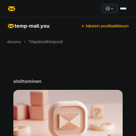
temp-mail.you
← takaisin postilaatikkoon
etusivu
›
Tilapäissähköposti
aloittaminen