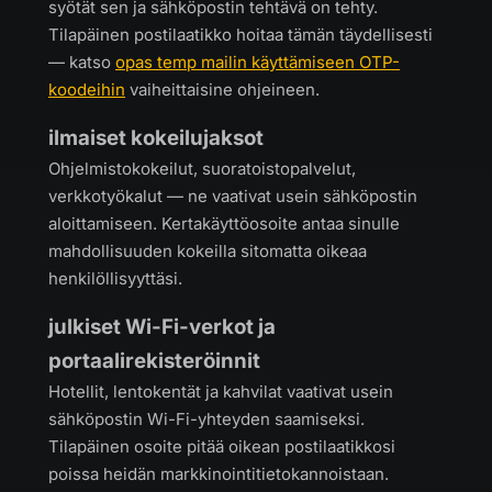
syötät sen ja sähköpostin tehtävä on tehty.
Tilapäinen postilaatikko hoitaa tämän täydellisesti
— katso
opas temp mailin käyttämiseen OTP-
koodeihin
vaiheittaisine ohjeineen.
ilmaiset kokeilujaksot
Ohjelmistokokeilut, suoratoistopalvelut,
verkkotyökalut — ne vaativat usein sähköpostin
aloittamiseen. Kertakäyttöosoite antaa sinulle
mahdollisuuden kokeilla sitomatta oikeaa
henkilöllisyyttäsi.
julkiset Wi-Fi-verkot ja
portaalirekisteröinnit
Hotellit, lentokentät ja kahvilat vaativat usein
sähköpostin Wi-Fi-yhteyden saamiseksi.
Tilapäinen osoite pitää oikean postilaatikkosi
poissa heidän markkinointitietokannoistaan.