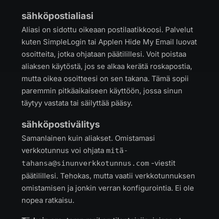
sähköpostialiasi
Aliasi on sidottu oikeaan postilaatikkoosi. Palvelut
kuten SimpleLogin tai Applen Hide My Email luovat
osoitteita, jotka ohjataan päätilillesi. Voit poistaa
aliaksen käytöstä, jos se alkaa kerätä roskapostia,
mutta oikea osoitteesi on sen takana. Tämä sopii
paremmin pitkäaikaiseen käyttöön, jossa sinun
täytyy vastata tai säilyttää pääsy.
sähköpostivälitys
Samanlainen kuin aliakset. Omistamasi
verkkotunnus voi ohjata
mitä
-
-viestit
tahansa@sinunverkkotunnus.com
päätilillesi. Tehokas, mutta vaatii verkkotunnuksen
omistamisen ja jonkin verran konfigurointia. Ei ole
nopea ratkaisu.