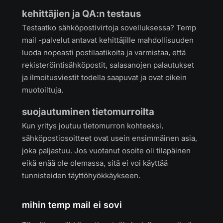
kehittäjien ja QA:n testaus
Testaatko sähköpostivirtoja sovelluksessa? Temp
mail -palvelut antavat kehittäjille mahdollisuuden
luoda nopeasti postilaatikoita ja varmistaa, että
rekisteröintisähköpostit, salasanojen palautukset
ja ilmoitusviestit todella saapuvat ja ovat oikein
muotoiltuja.
suojautuminen tietomurroilta
Kun yritys joutuu tietomurron kohteeksi,
sähköpostiosoitteet ovat usein ensimmäinen asia,
joka paljastuu. Jos vuotanut osoite oli tilapäinen
eikä enää ole olemassa, sitä ei voi käyttää
tunnisteiden täyttöhyökkäykseen.
mihin temp mail ei sovi