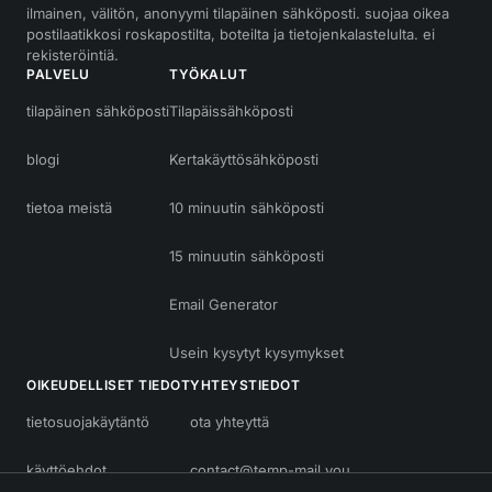
ilmainen, välitön, anonyymi tilapäinen sähköposti. suojaa oikea
postilaatikkosi roskapostilta, boteilta ja tietojenkalastelulta. ei
rekisteröintiä.
PALVELU
TYÖKALUT
tilapäinen sähköposti
Tilapäissähköposti
blogi
Kertakäyttösähköposti
tietoa meistä
10 minuutin sähköposti
15 minuutin sähköposti
Email Generator
Usein kysytyt kysymykset
OIKEUDELLISET TIEDOT
YHTEYSTIEDOT
tietosuojakäytäntö
ota yhteyttä
käyttöehdot
contact@temp-mail.you