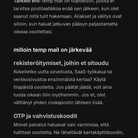
Tärkein ero:
temp mail on tilanteisiin, joissa et
tarvitse postilaatikkoa enää sen jälkeen, kun olet
saanut mitä tulit hakemaan. Aliakset ja välitys ovat
silloin, kun haluat jatkuvan pääsyn paljastamatta
oikeaa osoitettasi.
milloin temp mail on järkevää
rekisteröitymiset, joihin et sitoudu
Kokeiletko uutta sovellusta, SaaS-työkalua tai
verkkosivustoa ensimmäistä kertaa? Käytä
tilapäistä osoitetta. Jos päätät jäädä, voit aina
luoda oikean tilin myöhemmin. Jos et, olet
välttänyt yhden roskapostin lähteen lisää.
OTP ja vahvistuskoodit
Monet palvelut haluavat vain varmistaa, että
hallitset osoitetta. Ne lähettävät kertakäyttökoodin,