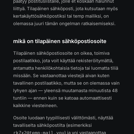
päätyy postituslistalle, jolle et koskaan halunnut
liittyä. Tilapäinen sähköposti, jota kutsutaan myös
kertakäyttösähköpostiksi tai temp mailiksi, on
olemassa juuri tämän ongelman ratkaisemiseksi.
mikä on tilapäinen sähköpostiosoite
Tilapäinen sähköpostiosoite on oikea, toimiva
postilaatikko, jota voit käyttää rekisteröitymättä,
antamatta henkilökohtaisia tietoja tai luomatta tiliä
missään. Se vastaanottaa viestejä aivan kuten
tavallinen postilaatikko, mutta se on olemassa vain
lyhyen ajan — yleensä muutamasta minuutista 48
tuntiin — ennen kuin se katoaa automaattisesti
kaikkine viesteineen.
Osoite luodaan tyypillisesti välittömästi, näyttää
tavalliselta sähköpostilta (esimerkiksi
) ja voi vastaanottaa
rk7x2@temp-mail​.you