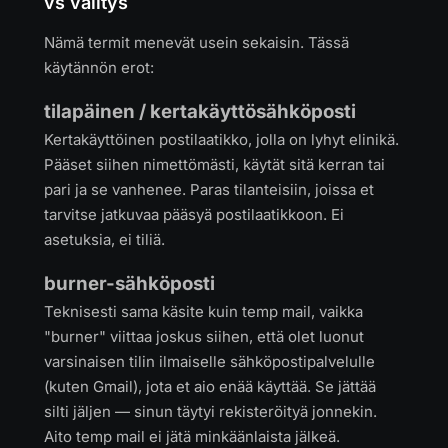
vs välitys
Nämä termit menevät usein sekaisin. Tässä
käytännön erot:
tilapäinen / kertakäyttösähköposti
Kertakäyttöinen postilaatikko, jolla on lyhyt elinikä.
Pääset siihen nimettömästi, käytät sitä kerran tai
pari ja se vanhenee. Paras tilanteisiin, joissa et
tarvitse jatkuvaa pääsyä postilaatikkoon. Ei
asetuksia, ei tiliä.
burner-sähköposti
Teknisesti sama käsite kuin temp mail, vaikka
"burner" viittaa joskus siihen, että olet luonut
varsinaisen tilin ilmaiselle sähköpostipalvelulle
(kuten Gmail), jota et aio enää käyttää. Se jättää
silti jäljen — sinun täytyi rekisteröityä jonnekin.
Aito temp mail ei jätä minkäänlaista jälkeä.