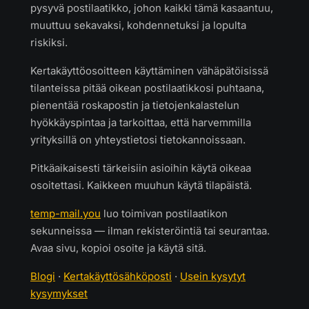
pysyvä postilaatikko, johon kaikki tämä kasaantuu,
muuttuu sekavaksi, kohdennetuksi ja lopulta
riskiksi.
Kertakäyttöosoitteen käyttäminen vähäpätöisissä
tilanteissa pitää oikean postilaatikkosi puhtaana,
pienentää roskapostin ja tietojenkalastelun
hyökkäyspintaa ja tarkoittaa, että harvemmilla
yrityksillä on yhteystietosi tietokannoissaan.
Pitkäaikaisesti tärkeisiin asioihin käytä oikeaa
osoitettasi. Kaikkeen muuhun käytä tilapäistä.
temp-mail.you
luo toimivan postilaatikon
sekunneissa — ilman rekisteröintiä tai seurantaa.
Avaa sivu, kopioi osoite ja käytä sitä.
Blogi
·
Kertakäyttösähköposti
·
Usein kysytyt
kysymykset