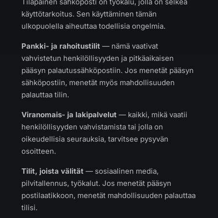
Tilapäinen sähköposti on työkalu, jolla on selkeä
käyttötarkoitus. Sen käyttäminen tämän
ulkopuolella aiheuttaa todellisia ongelmia.
Pankki- ja rahoitustilit
— nämä vaativat
vahvistetun henkilöllisyyden ja pitkäaikaisen
pääsyn palautussähköpostiin. Jos menetät pääsyn
sähköpostiin, menetät myös mahdollisuuden
palauttaa tilin.
Viranomais- ja lakipalvelut
— kaikki, mikä vaatii
henkilöllisyyden vahvistamista tai jolla on
oikeudellisia seurauksia, tarvitsee pysyvän
osoitteen.
Tilit, joista välität
— sosiaalinen media,
pilvitallennus, työkalut. Jos menetät pääsyn
postilaatikkoon, menetät mahdollisuuden palauttaa
tilisi.