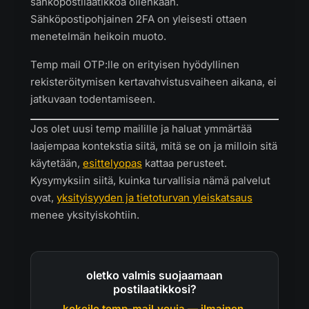
sähköpostilaatikkoa ollenkaan.
Sähköpostipohjainen 2FA on yleisesti ottaen
menetelmän heikoin muoto.
Temp mail OTP:lle on erityisen hyödyllinen
rekisteröitymisen kertavahvistusvaiheen aikana, ei
jatkuvaan todentamiseen.
Jos olet uusi temp mailille ja haluat ymmärtää
laajempaa kontekstia siitä, mitä se on ja milloin sitä
käytetään,
esittelyopas
kattaa perusteet.
Kysymyksiin siitä, kuinka turvallisia nämä palvelut
ovat,
yksityisyyden ja tietoturvan yleiskatsaus
menee yksityiskohtiin.
oletko valmis suojaamaan
postilaatikkosi?
kokeile temp-mail.youia — ilmainen,