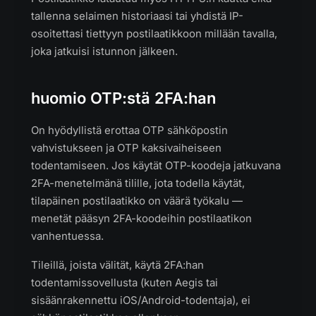
tallenna selaimen historiaasi tai yhdistä IP-
osoitettasi tiettyyn postilaatikkoon millään tavalla,
joka jatkuisi istunnon jälkeen.
huomio OTP:stä 2FA:han
On hyödyllistä erottaa OTP sähköpostin
vahvistukseen ja OTP kaksivaiheiseen
todentamiseen. Jos käytät OTP-koodeja jatkuvana
2FA-menetelmänä tilille, jota todella käytät,
tilapäinen postilaatikko on väärä työkalu —
menetät pääsyn 2FA-koodeihin postilaatikon
vanhentuessa.
Tileillä, joista välität, käytä 2FA:han
todentamissovellusta (kuten Aegis tai
sisäänrakennettu iOS/Android-todentaja), ei