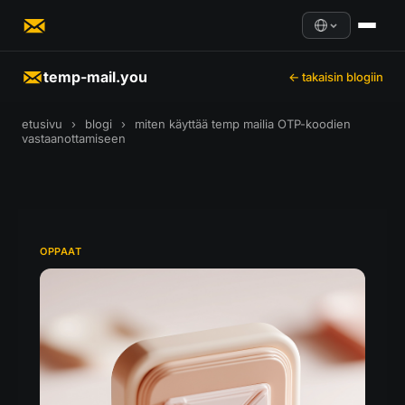
temp-mail.you
← takaisin blogiin
etusivu
›
blogi
›
miten käyttää temp mailia OTP-koodien
vastaanottamiseen
OPPAAT