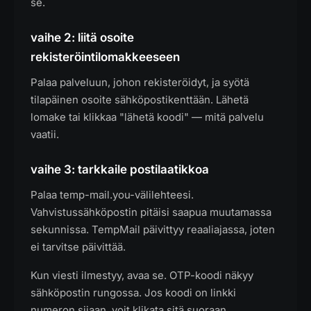
se.
vaihe 2: liitä osoite
rekisteröintilomakkeeseen
Palaa palveluun, johon rekisteröidyt, ja syötä
tilapäinen osoite sähköpostikenttään. Lähetä
lomake tai klikkaa "lähetä koodi" — mitä palvelu
vaatii.
vaihe 3: tarkkaile postilaatikkoa
Palaa temp-mail.you-välilehteesi.
Vahvistussähköpostin pitäisi saapua muutamassa
sekunnissa. TempMail päivittyy reaaliajassa, joten
ei tarvitse päivittää.
Kun viesti ilmestyy, avaa se. OTP-koodi näkyy
sähköpostin rungossa. Jos koodi on linkki
numeron sijaan, voit klikata sitä suoraan