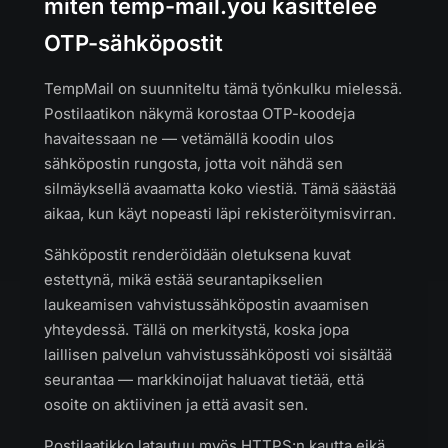
miten temp-mail.you käsittelee
OTP-sähköpostit
TempMail on suunniteltu tämä työnkulku mielessä.
Postilaatikon näkymä korostaa OTP-koodeja
havaitessaan ne — vetämällä koodin ulos
sähköpostin rungosta, jotta voit nähdä sen
silmäyksellä avaamatta koko viestiä. Tämä säästää
aikaa, kun käyt nopeasti läpi rekisteröitymisvirran.
Sähköpostit renderöidään oletuksena kuvat
estettynä, mikä estää seurantapikselien
laukeamisen vahvistussähköpostin avaamisen
yhteydessä. Tällä on merkitystä, koska jopa
laillisen palvelun vahvistussähköposti voi sisältää
seurantaa — markkinoijat haluavat tietää, että
osoite on aktiivinen ja että avasit sen.
Postilaatikko latautuu myös HTTPS:n kautta eikä