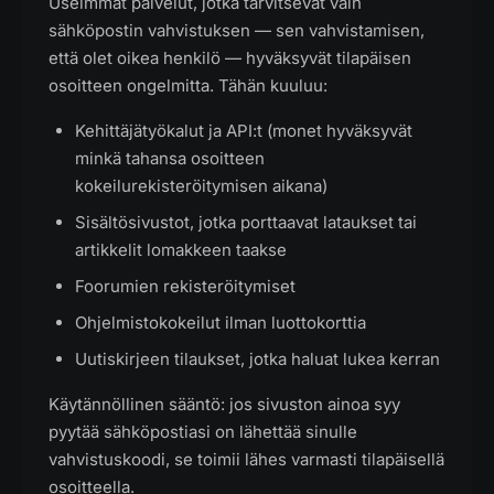
Useimmat palvelut, jotka tarvitsevat vain
sähköpostin vahvistuksen — sen vahvistamisen,
että olet oikea henkilö — hyväksyvät tilapäisen
osoitteen ongelmitta. Tähän kuuluu:
Kehittäjätyökalut ja API:t (monet hyväksyvät
minkä tahansa osoitteen
kokeilurekisteröitymisen aikana)
Sisältösivustot, jotka porttaavat lataukset tai
artikkelit lomakkeen taakse
Foorumien rekisteröitymiset
Ohjelmistokokeilut ilman luottokorttia
Uutiskirjeen tilaukset, jotka haluat lukea kerran
Käytännöllinen sääntö: jos sivuston ainoa syy
pyytää sähköpostiasi on lähettää sinulle
vahvistuskoodi, se toimii lähes varmasti tilapäisellä
osoitteella.