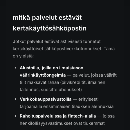
mitkä palvelut estävät
kertakäyttösähköpostin
Jotkut palvelut estävät aktiivisesti tunnetut
kertakäyttöiset sähköpostiverkkotunnukset. Tämä
on yleistä:
Alustoilla, joilla on ilmaistason
väärinkäyttöongelmia
— palvelut, joissa väärät
tilit maksavat rahaa (pilvikrediitit, ilmainen
tallennus, suosittelubonukset)
Verkkokauppasivustoilla
— erityisesti
tarjoamalla ensimmäisen tilauksen alennuksia
Rahoituspalveluissa ja fintech-alalla
— joissa
henkilöllisyysvaatimukset ovat tiukemmat