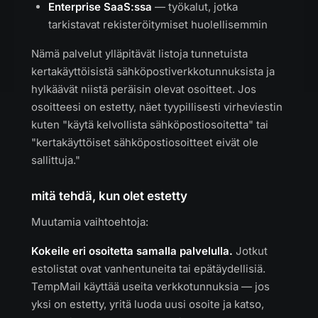
Enterprise SaaS:ssa
— työkalut, jotka
tarkistavat rekisteröitymiset huolellisemmin
Nämä palvelut ylläpitävät listoja tunnetuista
kertakäyttöisistä sähköpostiverkkotunnuksista ja
hylkäävät niistä peräisin olevat osoitteet. Jos
osoitteesi on estetty, näet tyypillisesti virheviestin
kuten "käytä kelvollista sähköpostiosoitetta" tai
"kertakäyttöiset sähköpostiosoitteet eivät ole
sallittuja."
mitä tehdä, kun olet estetty
Muutamia vaihtoehtoja:
Kokeile eri osoitetta samalla palvelulla.
Jotkut
estolistat ovat vanhentuneita tai epätäydellisiä.
TempMail käyttää useita verkkotunnuksia — jos
yksi on estetty, yritä luoda uusi osoite ja katso,