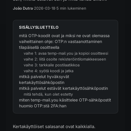
João Dutra
·
2026-03-18
·
5 min lukeminen
SISÄLLYSLUETTELO
mitä OTP-koodit ovat ja miksi ne ovat olemassa
vaiheittainen ohje: OTP:n vastaanottaminen
tilapäisellä osoitteella
vaihe 1: avaa temp-mail.you ja kopioi osoitteesi
vaihe 2: liitä osoite rekisteröintilomakkeeseen
vaihe 3: tarkkaile postilaatikkoa
vaihe 4: syötä koodi ja jatka
mitkä palvelut hyväksyvät
kertakäyttösähköpostin
mitkä palvelut estävät kertakäyttösähköpostin
mitä tehdä, kun olet estetty
miten temp-mail.you käsittelee OTP-sähköpostit
huomio OTP:stä 2FA:han
Kertakäyttöiset salasanat ovat kaikkialla.