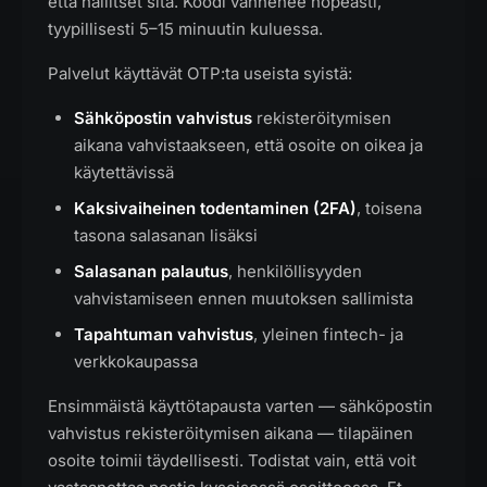
että hallitset sitä. Koodi vanhenee nopeasti,
tyypillisesti 5–15 minuutin kuluessa.
Palvelut käyttävät OTP:ta useista syistä:
Sähköpostin vahvistus
rekisteröitymisen
aikana vahvistaakseen, että osoite on oikea ja
käytettävissä
Kaksivaiheinen todentaminen (2FA)
, toisena
tasona salasanan lisäksi
Salasanan palautus
, henkilöllisyyden
vahvistamiseen ennen muutoksen sallimista
Tapahtuman vahvistus
, yleinen fintech- ja
verkkokaupassa
Ensimmäistä käyttötapausta varten — sähköpostin
vahvistus rekisteröitymisen aikana — tilapäinen
osoite toimii täydellisesti. Todistat vain, että voit