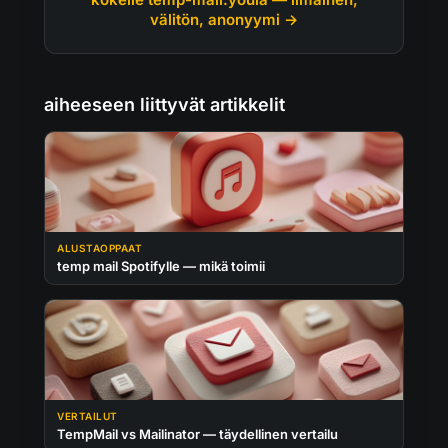
välitön, anonyymi →
aiheeseen liittyvät artikkelit
ALUSTAOPPAAT
temp mail Spotifylle — mikä toimii
VERTAILUT
TempMail vs Mailinator — täydellinen vertailu