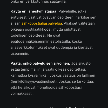
onko eri verkkotunnus saatavilla.
Käytä eri lähestymistapaa.
Palveluille, jotka
erityisesti vaativat pysyvän osoitteen, harkitse sen
sijaan
sähköpostialiaspalvelua
. Aliakset välitetään
oikeaan postilaatikkoosi, mutta piilottavat
todellisen osoitteesi. Ne ovat
epätodennäköisemmin estolistoilla, koska
aliasverkkotunnukset ovat uudempia ja kiertävät
useammin.
Päätä, onko palvelu sen arvoinen.
Jos sivusto
estää temp mailin ja vaatii oikeaa osoitettasi,
kannattaa kysyä miksi. Joskus vastaus on laillinen
(henkilöllisyysvaatimukset). Joskus se tarkoittaa,
että he aikovat monetisoida sähköpostiasi
voimakkaasti.