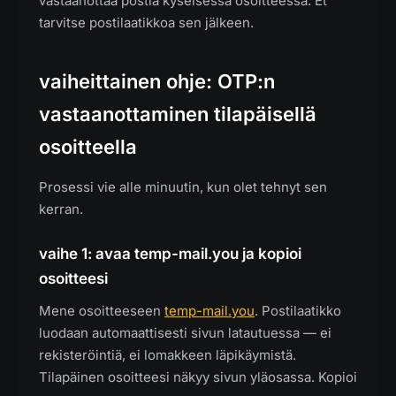
vastaanottaa postia kyseisessä osoitteessa. Et
tarvitse postilaatikkoa sen jälkeen.
vaiheittainen ohje: OTP:n
vastaanottaminen tilapäisellä
osoitteella
Prosessi vie alle minuutin, kun olet tehnyt sen
kerran.
vaihe 1: avaa temp-mail.you ja kopioi
osoitteesi
Mene osoitteeseen
temp-mail.you
. Postilaatikko
luodaan automaattisesti sivun latautuessa — ei
rekisteröintiä, ei lomakkeen läpikäymistä.
Tilapäinen osoitteesi näkyy sivun yläosassa. Kopioi