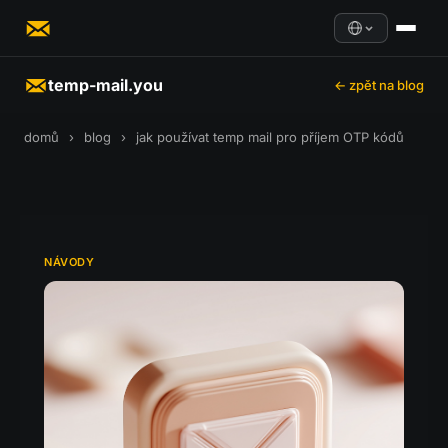
temp-mail.you
← zpět na blog
domů
›
blog
›
jak používat temp mail pro příjem OTP kódů
NÁVODY