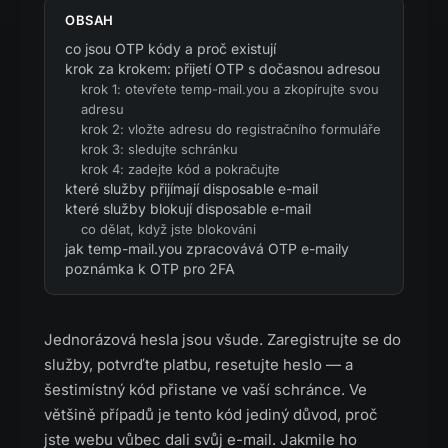
OBSAH
co jsou OTP kódy a proč existují
krok za krokem: přijetí OTP s dočasnou adresou
krok 1: otevřete temp-mail.you a zkopírujte svou
adresu
krok 2: vložte adresu do registračního formuláře
krok 3: sledujte schránku
krok 4: zadejte kód a pokračujte
které služby přijímají disposable e-mail
které služby blokují disposable e-mail
co dělat, když jste blokováni
jak temp-mail.you zpracovává OTP e-maily
poznámka k OTP pro 2FA
Jednorázová hesla jsou všude. Zaregistrujte se do
služby, potvrďte platbu, resetujte heslo — a
šestimístný kód přistane ve vaší schránce. Ve
většině případů je tento kód jediný důvod, proč
jste webu vůbec dali svůj e-mail. Jakmile ho