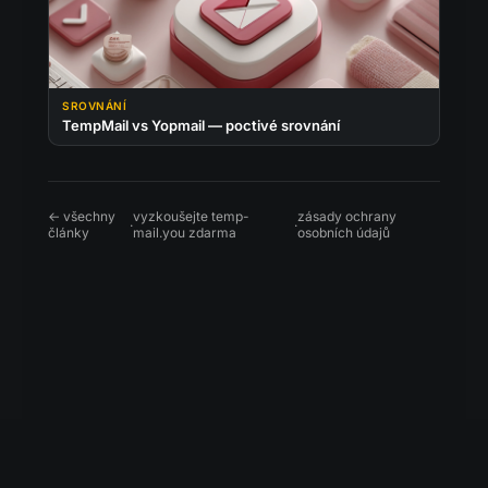
SROVNÁNÍ
TempMail vs Yopmail — poctivé srovnání
← všechny
vyzkoušejte temp-
zásady ochrany
·
·
články
mail.you zdarma
osobních údajů