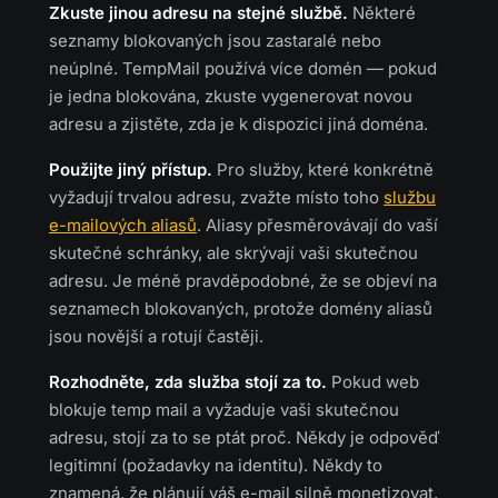
Zkuste jinou adresu na stejné službě.
Některé
seznamy blokovaných jsou zastaralé nebo
neúplné. TempMail používá více domén — pokud
je jedna blokována, zkuste vygenerovat novou
adresu a zjistěte, zda je k dispozici jiná doména.
Použijte jiný přístup.
Pro služby, které konkrétně
vyžadují trvalou adresu, zvažte místo toho
službu
e-mailových aliasů
. Aliasy přesměrovávají do vaší
skutečné schránky, ale skrývají vaši skutečnou
adresu. Je méně pravděpodobné, že se objeví na
seznamech blokovaných, protože domény aliasů
jsou novější a rotují častěji.
Rozhodněte, zda služba stojí za to.
Pokud web
blokuje temp mail a vyžaduje vaši skutečnou
adresu, stojí za to se ptát proč. Někdy je odpověď
legitimní (požadavky na identitu). Někdy to
znamená, že plánují váš e-mail silně monetizovat.