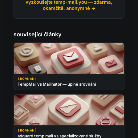
vyzkoušejte temp-mail.you — zdarma,
okamžitě, anonymně →
související články
SROVNÁNÍ
TempMail vs Mailinator — úplné srovnání
SROVNÁNÍ
adguard temp mail vs specializované služby