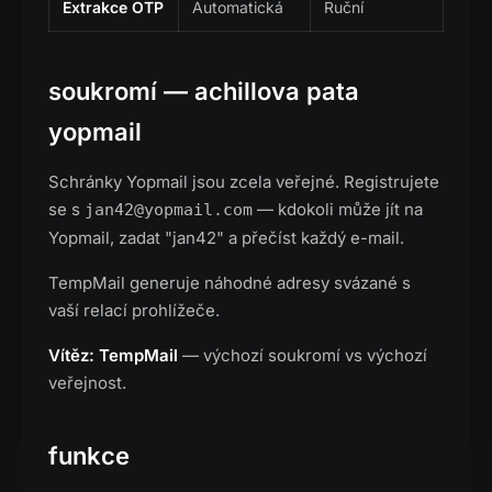
Extrakce OTP
Automatická
Ruční
soukromí — achillova pata
yopmail
Schránky Yopmail jsou zcela veřejné. Registrujete
se s
— kdokoli může jít na
jan42@yopmail.com
Yopmail, zadat "jan42" a přečíst každý e-mail.
TempMail generuje náhodné adresy svázané s
vaší relací prohlížeče.
Vítěz: TempMail
— výchozí soukromí vs výchozí
veřejnost.
funkce