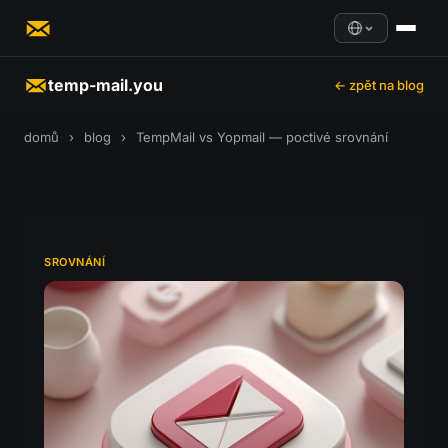
temp-mail.you
← zpět na blog
domů
›
blog
›
TempMail vs Yopmail — poctivé srovnání
SROVNÁNÍ