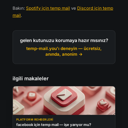
Bakın:
Spotify için temp mail
ve
Discord için temp
mail
.
gelen kutunuzu korumaya hazır mısınız?
temp-mail.you'ı deneyin — ücretsiz,
anında, anonim →
ilgili makaleler
PLATFORM REHBERLERI
facebook için temp mail — işe yarıyor mu?