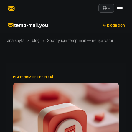
temp-mail.you
← bloga dön
ana sayfa
›
blog
›
Spotify için temp mail — ne işe yarar
PLATFORM REHBERLERI