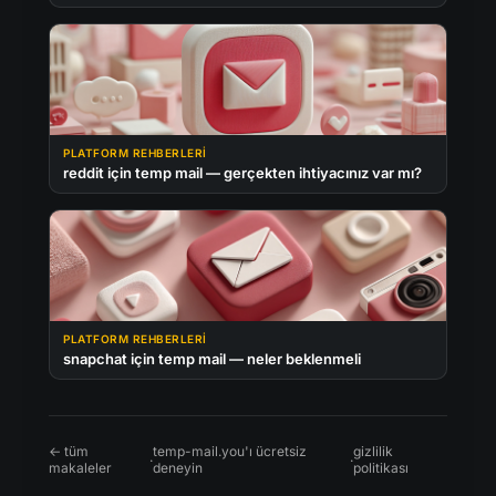
PLATFORM REHBERLERI
reddit için temp mail — gerçekten ihtiyacınız var mı?
PLATFORM REHBERLERI
snapchat için temp mail — neler beklenmeli
← tüm
temp-mail.you'ı ücretsiz
gizlilik
·
·
makaleler
deneyin
politikası