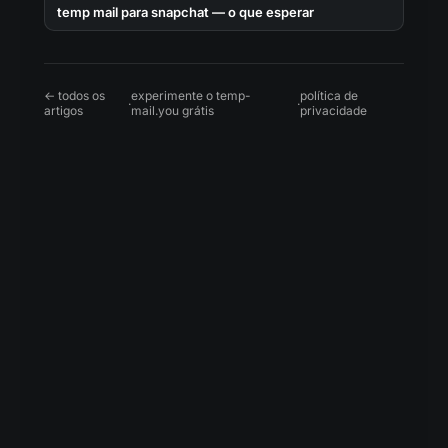
temp mail para snapchat — o que esperar
← todos os
experimente o temp-
política de
·
·
artigos
mail.you grátis
privacidade