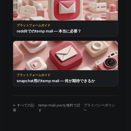
プラットフォームガイド
redditでのtemp mail — 本当に必要？
プラットフォームガイド
snapchat用のtemp mail — 何が期待できるか
← すべての記
temp-mail.youを無料で試
プライバシーポリシ
·
·
事
す
ー