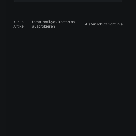
← alle
temp-mail.you kostenlos
·
·
Datenschutzrichtlinie
Artikel
ausprobieren