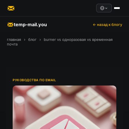
temp-mail.you
← назад к блогу
главная
›
блог
›
burner vs одноразовая vs временная
почта
РУКОВОДСТВА ПО EMAIL