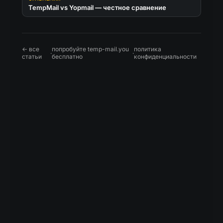
TempMail vs Yopmail — честное сравнение
← все
попробуйте temp-mail.you
политика
·
·
статьи
бесплатно
конфиденциальности