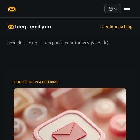
temp-mail.you
← retour au blog
accueil
›
blog
›
temp mail pour runway (vidéo ia)
GUIDES DE PLATEFORME