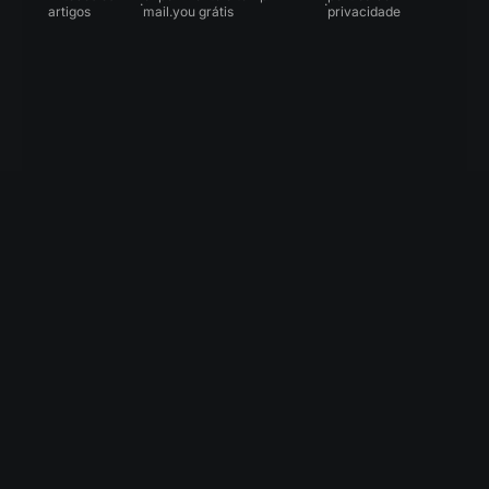
·
·
artigos
mail.you grátis
privacidade