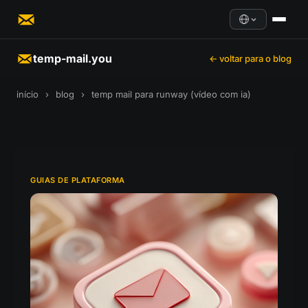
temp-mail.you
← voltar para o blog
início
›
blog
›
temp mail para runway (vídeo com ia)
GUIAS DE PLATAFORMA