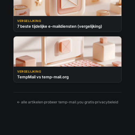
VERGELIJKING
7 beste tijdelijke e-maildiensten (vergelijking)
VERGELIJKING
TempMail vs temp-mail.org
← alle artikelen
·
probeer temp-mail.you gratis
·
privacybeleid