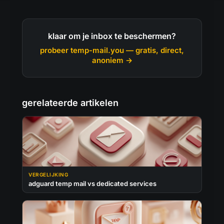
klaar om je inbox te beschermen?
probeer temp-mail.you — gratis, direct,
anoniem →
gerelateerde artikelen
VERGELIJKING
adguard temp mail vs dedicated services