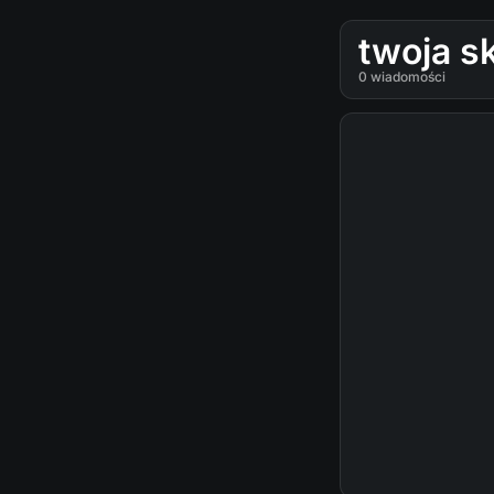
twoja s
0
wiadomości