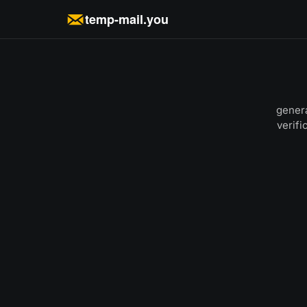
temp-mail.you
genera
verifi