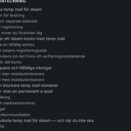
ÖRTECKNING
a temp mail för steam
n för testning
ch separata bibliotek
d registrering
 innan du förbinder dig
ar ett steam-konto med temp mail
a en tillfällig adress
ill steams registreringssida
rollera om det finns ett verifieringsmeddelande
ör ditt konto
uard och tillfälliga inkorgar
 utan mobilautentiserare
 med mobilautentiserare
 blockera temp mail-domäner
ar utan en permanent e-post
llning
ch marknadsinnehav
gar
ortkommunikation
vända temp mail för steam — och när du inte ska
för