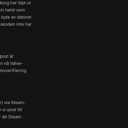
org har löpt ut
som helst som
, byte av datorer
gskoden inte har
post är
n nå Valve-
tsverifiering
r) via Steam-
 e-post till
r att Steam