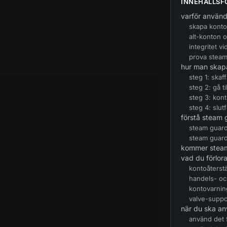
INNEHÅLLSF
varför använd
skapa konto
alt-konton o
integritet vi
prova steam
hur man skap
steg 1: skaff
steg 2: gå t
steg 3: kont
steg 4: slutf
förstå steam g
steam guard
steam guard
kommer steam
vad du förlor
kontoåterstä
handels- o
kontovarnin
valve-supp
när du ska an
använd det 