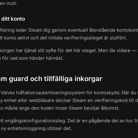
en inuti.
 ditt konto
ifiering leder Steam dig genom eventuell återstående kontokonf
itt konto aktivt och det initiala verifieringssteget är slutfört.
inkorgen har tjänat sitt syfte för det här steget. Men läs vidare
n för vad som händer härnäst.
am guard och tillfälliga inkorgar
Valves tvåfaktorsautentiseringssystem för kontoskydd. När du 
y enhet eller webbläsare skickar Steam en verifieringskod till d
u måste ange den koden innan Steam beviljar åtkomst.
 ett engångskonfigurationssteg. Det är en pågående del av hur 
e ny enhetsinloggning utlöser det.