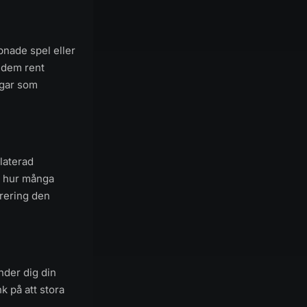
pnade spel eller
r dem rent
ngar som
laterad
a hur många
trering den
nder dig din
nk på att stora