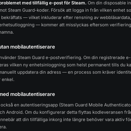
problemet med tillfällig e-post för Steam.
Om din disposable ink
emot Steam Guard-koder. Försök att logga in från vilken enhet 
r bekräftats — vilket inkluderar efter rensning av webbläsardata
erhetsutloggning — kommer att misslyckas eftersom verifierin
 hamna.
tan mobilautentiserare
vänder Steam Guard e-postverifiering. Om din registrerade e-
ras vilken ny enhetsinloggning som helst permanent tills du ka
 manuellt uppdatera din adress — en process som kräver identite
r enkel.
med mobilautentiserare
 också en autentiseringsapp (Steam Guard Mobile Authenticato
ch Android. Om du konfigurerar detta flyttas kodleveransen från
nnebär att din tillfälliga inkorg inte längre behöver vara aktiv fö
era.