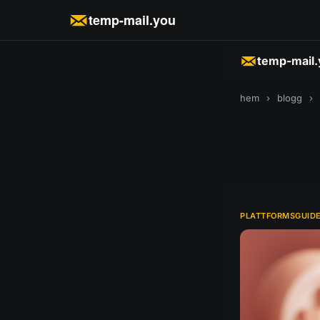
temp-mail.you
temp-mail
hem
›
blogg
›
PLATTFORMSGUID