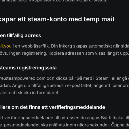
kapar ett steam-konto med temp mail
en tillfällig adress
il.you
i en webbläsarflik. Din inkorg skapas automatiskt när si
övs, ingen registrering. Kopiera adressen som visas längst upp.
l steams registreringssida
tore.steampowered.com och klicka på "Gå med i Steam" eller gå di
dan. Ange din tillfälliga adress i e-postfältet, ange ett löseno
let och skicka in formuläret.
ollera om det finns ett verifieringsmeddelande
t verifieringsmeddelande till adressen du angav. Byt tillbaka til
 e-postmeddelandet ska anlända inom några sekunder. Öppna de