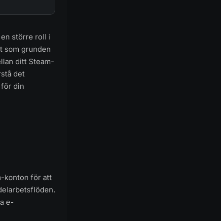
n större roll i
st som grunden
lan ditt Steam-
rstå det
för din
-konton för att
delarbetsflöden.
ga e-