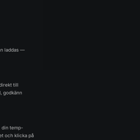
dan laddas —
rekt till
rd, godkänn
l din temp-
t och klicka på