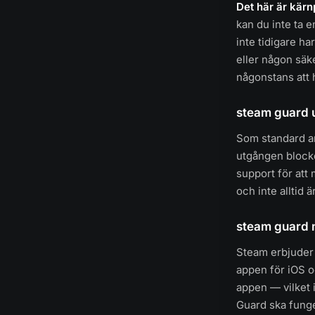
Det här är kärn
kan du inte ta 
inte tidigare ha
eller någon säk
någonstans att
steam guard u
Som standard an
utgången blocke
support för att
och inte alltid ä
steam guard 
Steam erbjuder
appen för iOS o
appen — vilket i
Guard ska fung