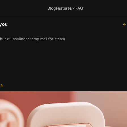
Blog
Features
FAQ
.you
← 
hur du använder temp mail för steam
ER