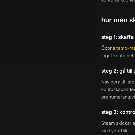
hur man s
steg 1: skaffa 
Öppna
temp-ma
inget konto beh
steg 2: gå til
Navigera till s
kontoskapandesi
prenumerantavta
steg 3: kontr
Steam skickar et
mail.you-flik —