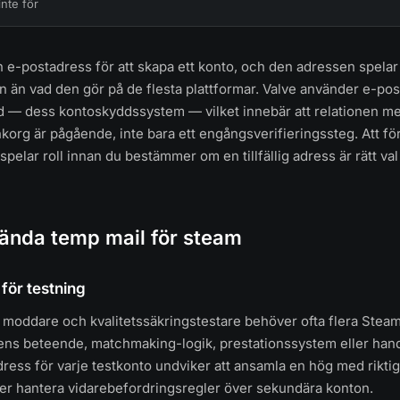
nte för
 e-postadress för att skapa ett konto, och den adressen spelar e
 än vad den gör på de flesta plattformar. Valve använder e-po
 — dess kontoskyddssystem — vilket innebär att relationen mel
nkorg är pågående, inte bara ett engångsverifieringssteg. Att fö
lar roll innan du bestämmer om en tillfällig adress är rätt val 
vända temp mail för steam
för testning
 moddare och kvalitetssäkringstestare behöver ofta flera Steam
rens beteende, matchmaking-logik, prestationssystem eller han
 adress för varje testkonto undviker att ansamla en hög med rikti
ler hantera vidarebefordringsregler över sekundära konton.