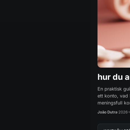
hur du 
En praktisk gu
ett konto, vad 
meningsfull kon
João Dutra
·
2026-