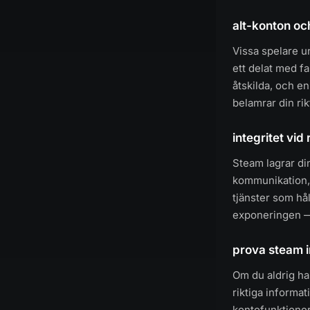
alt-konton oc
Vissa spelare un
ett delat med f
åtskilda, och en
belamrar din rik
integritet vid
Steam lagrar di
kommunikation,
tjänster som hå
exponeringen — 
prova steam i
Om du aldrig har
riktiga informati
kontofunktioner