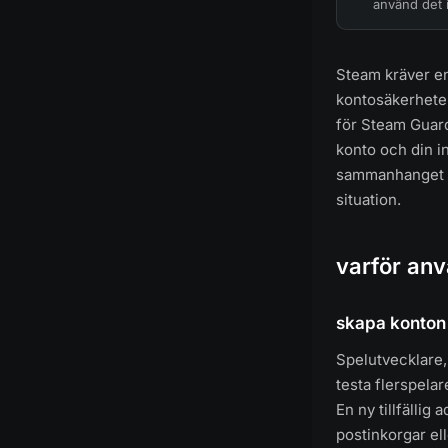
använd det i
Steam kräver en
kontosäkerheten
för Steam Guard
konto och din i
sammanhanget spe
situation.
varför an
skapa konton 
Spelutvecklare,
testa flerspela
En ny tillfällig
postinkorgar el