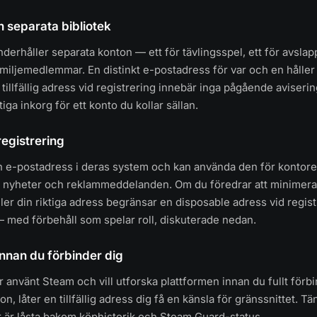
h separata bibliotek
derhåller separata konton — ett för tävlingsspel, ett för avslap
amiljemedlemmar. En distinkt e-postadress för var och en hålle
 tillfällig adress vid registrering innebär inga pågående aviseri
tiga inkorg för ett konto du kollar sällan.
 registrering
n e-postadress i deras system och kan använda den för kontore
 nyheter och reklammeddelanden. Om du föredrar att minimer
ller din riktiga adress begränsar en disposable adress vid regis
med förbehåll som spelar roll, diskuterade nedan.
nnan du förbinder dig
 använt Steam och vill utforska plattformen innan du fullt förbi
on, låter en tillfällig adress dig få en känsla för gränssnittet. Tä
 är låsta bakom köphistorik och Steam Guard-status.