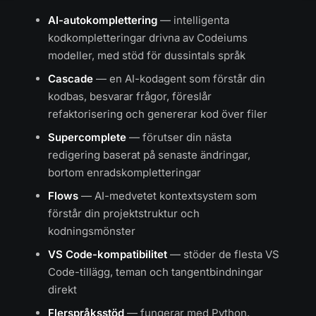
AI-autokomplettering
— intelligenta
kodkompletteringar drivna av Codeiums
modeller, med stöd för dussintals språk
Cascade
— en AI-kodagent som förstår din
kodbas, besvarar frågor, föreslår
refaktorisering och genererar kod över filer
Supercomplete
— förutser din nästa
redigering baserat på senaste ändringar,
bortom enradskompletteringar
Flows
— AI-medvetet kontextsystem som
förstår din projektstruktur och
kodningsmönster
VS Code-kompatibilitet
— stöder de flesta VS
Code-tillägg, teman och tangentbindningar
direkt
Flerspråksstöd
— fungerar med Python,