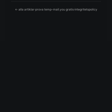
← alla artiklar
·
prova temp-mail.you gratis
·
integritetspolicy