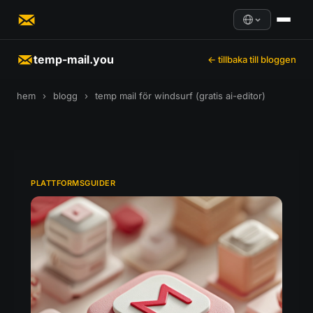
temp-mail.you
← tillbaka till bloggen
hem
›
blogg
›
temp mail för windsurf (gratis ai-editor)
PLATTFORMSGUIDER