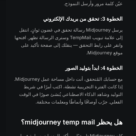
عيّن كلمة مرور وأرسل النموذج.
الخطوة 3: تحقق من بريدك الإلكتروني
يرسل Midjourney رسالة تحقق في غضون ثوانٍ. انتقل
إلى علامة تبويب TempMail وسترى الرسالة تظهر. افتحها
وانقر على رابط التحقق — ينقلك إلى صفحة تأكيد على
موقع Midjourney.
الخطوة 4: ابدأ بتوليد الصور
مع حسابك المُتحقق، أنت داخل مساحة عمل Midjourney.
إذا كانت الفترة التجريبية نشطة، اكتب أمرًا في شريط
التوليد وشاهد الذكاء الاصطناعي يُنشئ صورًا في الوقت
الفعلي. جرّب أوصافًا وأنماطًا ومعلمات مختلفة.
هل يحظر midjourney temp mail؟
كان Midjourney تاريخيًا من أكثر المنصات صرامة فيما