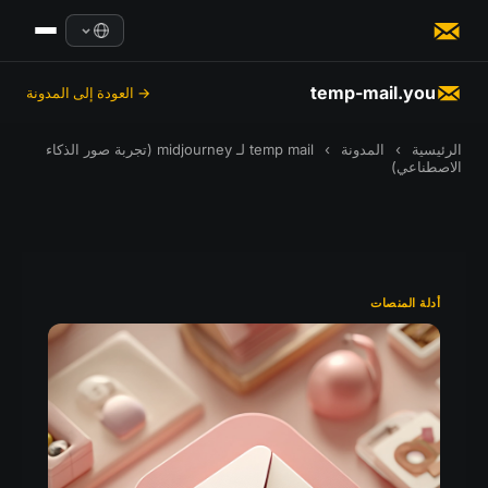
temp-mail.you
→ العودة إلى المدونة
الرئيسية
›
المدونة
›
temp mail لـ midjourney (تجربة صور الذكاء
الاصطناعي)
أدلة المنصات