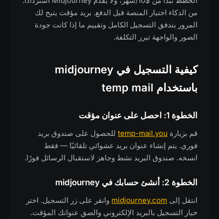
الخطط تبدأ من $10/شهر، ولا يقدم Midjourney استردادًا.
من الذكاء اختبار المنصة قبل الدفع. بريد مؤقت يتيح لك
المرور بتدفق التسجيل الكامل وتقييم ما إذا كانت جودة
الصور والواجهة تبرر التكلفة.
كيفية التسجيل في midjourney
باستخدام temp mail
الخطوة 1: احصل على عنوان مؤقت
قم بزيارة
temp-mail.you
للحصول على صندوق بريد
فوري. يتم إنشاء عنوان بريد عشوائي تلقائيًا — فقط
انسخه. صندوق البريد نشط وجاهز لاستقبال الرسائل فورًا.
الخطوة 2: أنشئ حسابك في midjourney
انتقل إلى
midjourney.com
وانقر على زر التسجيل. اختر
خيار التسجيل بالبريد الإلكتروني والصق عنوانك المؤقت.