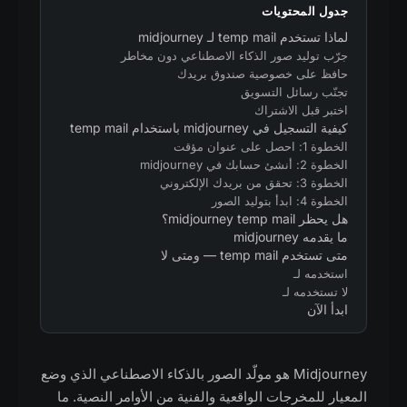
جدول المحتويات
لماذا تستخدم temp mail لـ midjourney
جرّب توليد صور الذكاء الاصطناعي دون مخاطر
حافظ على خصوصية صندوق بريدك
تجنّب رسائل التسويق
اختبر قبل الاشتراك
كيفية التسجيل في midjourney باستخدام temp mail
الخطوة 1: احصل على عنوان مؤقت
الخطوة 2: أنشئ حسابك في midjourney
الخطوة 3: تحقق من بريدك الإلكتروني
الخطوة 4: ابدأ بتوليد الصور
هل يحظر midjourney temp mail؟
ما يقدمه midjourney
متى تستخدم temp mail — ومتى لا
استخدمه لـ
لا تستخدمه لـ
ابدأ الآن
Midjourney هو مولّد الصور بالذكاء الاصطناعي الذي وضع
المعيار للمخرجات الواقعية والفنية من الأوامر النصية. ما