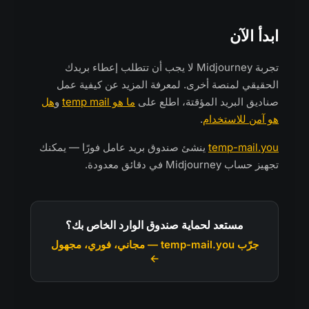
ابدأ الآن
تجربة Midjourney لا يجب أن تتطلب إعطاء بريدك
الحقيقي لمنصة أخرى. لمعرفة المزيد عن كيفية عمل
صناديق البريد المؤقتة، اطلع على
ما هو temp mail
و
هل
هو آمن للاستخدام
.
temp-mail.you
ينشئ صندوق بريد عامل فورًا — يمكنك
تجهيز حساب Midjourney في دقائق معدودة.
مستعد لحماية صندوق الوارد الخاص بك؟
جرّب temp-mail.you — مجاني، فوري، مجهول
←