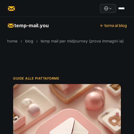
temp-mail.you
← torna al blog
home
›
blog
›
temp mail per midjourney (prova immagini ia)
GUIDE ALLE PIATTAFORME