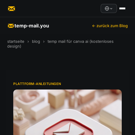
temp-mail.you
← zurück zum Blog
startseite
›
blog
›
temp mail für canva ai (kostenloses
design)
PLATTFORM-ANLEITUNGEN