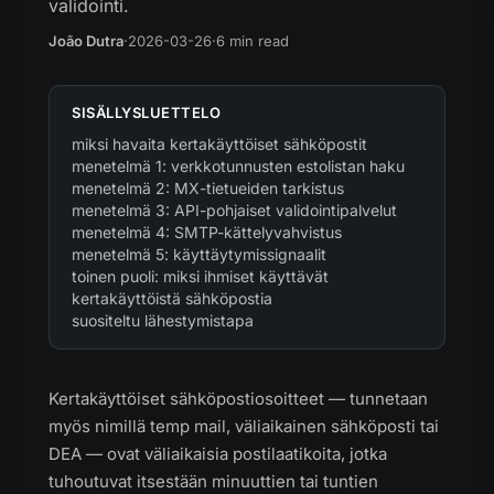
validointi.
João Dutra
·
2026-03-26
·
6 min read
SISÄLLYSLUETTELO
miksi havaita kertakäyttöiset sähköpostit
menetelmä 1: verkkotunnusten estolistan haku
menetelmä 2: MX-tietueiden tarkistus
menetelmä 3: API-pohjaiset validointipalvelut
menetelmä 4: SMTP-kättelyvahvistus
menetelmä 5: käyttäytymissignaalit
toinen puoli: miksi ihmiset käyttävät
kertakäyttöistä sähköpostia
suositeltu lähestymistapa
Kertakäyttöiset sähköpostiosoitteet — tunnetaan
myös nimillä temp mail, väliaikainen sähköposti tai
DEA — ovat väliaikaisia postilaatikoita, jotka
tuhoutuvat itsestään minuuttien tai tuntien