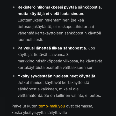
Rekisteröintilomakkeesi pyytää sähköpostia,
mutta käyttäjä ei vielä luota sinuun.
Luottamuksen rakentaminen (selkeä
tietosuojakäytäntö, ei roskapostihistoriaa)
vähentää kertakäyttöisen sähköpostin käyttöä
luonnollisesti.
Palvelusi lähettää liikaa sähköpostia.
Jos
käyttäjät tietävät saavansa 3
markkinointisähköpostia viikossa, he käyttävät
kertakäyttöistä osoitetta välttääkseen sen.
Yksityisyydestään huolestuneet käyttäjät.
Jotkut ihmiset käyttävät kertakäyttöistä
sähköpostia kaikkeen, mikä ei ole
välttämätöntä. Se on laillinen valinta, ei petos.
Palvelut kuten
temp-mail.you
ovat olemassa,
koska yksityisyyttä säilyttäville