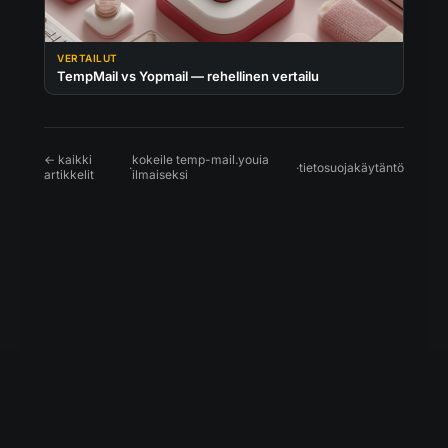
VERTAILUT
TempMail vs Yopmail — rehellinen vertailu
← kaikki
kokeile temp-mail.youia
·
·
tietosuojakäytäntö
artikkelit
ilmaiseksi