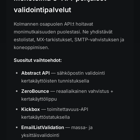
validointipalvelut
Kolmannen osapuolen API:t hoitavat
monimutkaisuuden puolestasi. Ne yhdistävät
estolistat, MX-tarkistukset, SMTP-vahvistuksen ja
koneoppimisen.
Suositut vaihtoehdot:
Abstract API
— sähköpostin validointi
kertakäyttöisten tunnistuksella
ZeroBounce
— reaaliaikainen vahvistus +
kertakäyttölippu
Kickbox
— toimitettavuus-API
kertakäyttöstatuksella
EmailListValidation
— massa- ja
yksittäisvalidointi