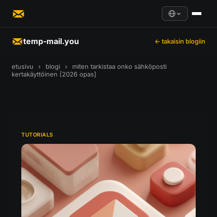
temp-mail.you
← takaisin blogiin
etusivu
›
blogi
›
miten tarkistaa onko sähköposti
kertakäyttöinen [2026 opas]
TUTORIALS