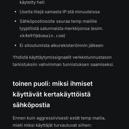
käytetty heti
Useita tilejä samasta IP:stä minuuteissa
Sähköpostiosoite seuraa temp mailille
tyypillistä satunnaista merkkijonoa (esim.
)
xk4m9f@domain.com
Ei sitoutumista alkurekisteröinnin jälkeen
Yhdistä käyttäytymissignaalit verkkotunnustason
tarkistuksiin vahvimman tunnistuksen saamiseksi.
toinen puoli: miksi ihmiset
käyttävät kertakäyttöistä
sähköpostia
Ennen kuin aggressiivisesti estät temp mailia,
mieti miksi käyttäjät turvautuvat siihen: