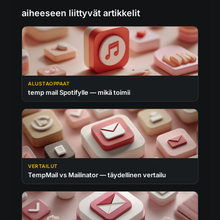
aiheeseen liittyvät artikkelit
ALUSTAOPPAAT
temp mail Spotifylle — mikä toimii
VERTAILUT
TempMail vs Mailinator — täydellinen vertailu