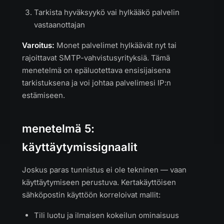
Tarkista hyväksyykö vai hylkääkö palvelin
vastaanottajan
Varoitus:
Monet palvelimet hylkäävät nyt tai
rajoittavat SMTP-vahvistusyrityksiä. Tämä
menetelmä on epäluotettava ensisijaisena
tarkistuksena ja voi johtaa palvelimesi IP:n
estämiseen.
menetelmä 5:
käyttäytymissignaalit
Joskus paras tunnistus ei ole tekninen — vaan
käyttäytymiseen perustuva. Kertakäyttöisen
sähköpostin käyttöön korreloivat mallit:
Tili luotu ja ilmaisen kokeilun ominaisuus