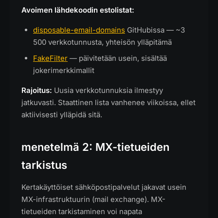
Avoimen lähdekoodin estolistat:
disposable-email-domains
GitHubissa — ~3
500 verkkotunnusta, yhteisön ylläpitämä
FakeFilter
— päivitetään usein, sisältää
jokerimerkkimallit
Rajoitus:
Uusia verkkotunnuksia ilmestyy
jatkuvasti. Staattinen lista vanhenee viikoissa, ellet
aktiivisesti ylläpidä sitä.
menetelmä 2: MX-tietueiden
tarkistus
Kertakäyttöiset sähköpostipalvelut jakavat usein
MX-infrastruktuurin (mail exchange). MX-
tietueiden tarkistaminen voi napata