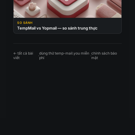
SO SÁNH
TempMail vs Yopmail — so sánh trung thực
← tất cả bài
dùng thử temp-mail.you miễn
chính sách bảo
·
·
viết
phí
mật