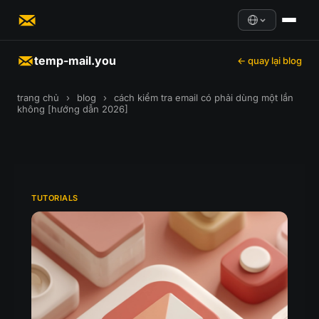
temp-mail.you
← quay lại blog
trang chủ
›
blog
›
cách kiểm tra email có phải dùng một lần
không [hướng dẫn 2026]
TUTORIALS