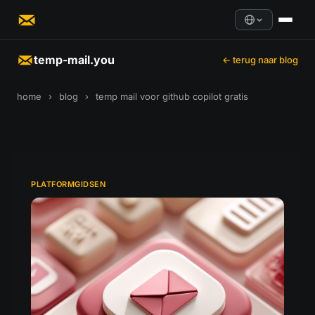
temp-mail.you
← terug naar blog
home
›
blog
›
temp mail voor github copilot gratis
PLATFORMGIDSEN