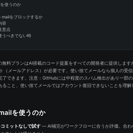
ailを使うのか
mp mailをブロックするか
内容
注意点
使うべきでない時
opilotの無料プランはAI搭載のコード提案をすべての開発者に提供しま
ウント（メールアドレス）が必要です。使い捨てメールなら個人の受信箱
完了できます。注意：GitHubには中程度のスパム検出があり一部
あること、使い捨てメールではアカウント復旧できないことを理解
 mailを使うのか
をコミットなしで試す
— AI補完がワークフローに合うか評価。合