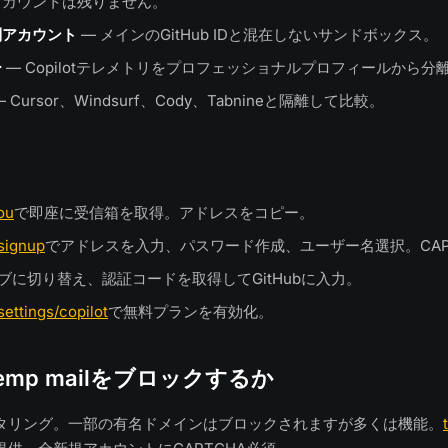
アカウントは残りません。
別アカウント
— メインのGitHub IDと混在しないサンドボックス。
ー
— Copilotテレメトリをプロフェッショナルプロフィールから分
 Cursor、Windsurf、Cody、Tabnineと隔離して比較。
ou
で即座に受信箱を取得。アドレスをコピー。
signup
でアドレスを入力、パスワード作成、ユーザー名選択。CAP
lタブに切り替え、認証コードを取得してGitHubに入力。
ettings/copilot
で無料プランを有効化。
はtemp mailをブロックするか
タリング。一部の有名ドメインはブロックされますが多くは機能。