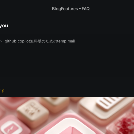
Blog
Features
FAQ
.you
›
github copilot無料版のためのtemp mail
イド