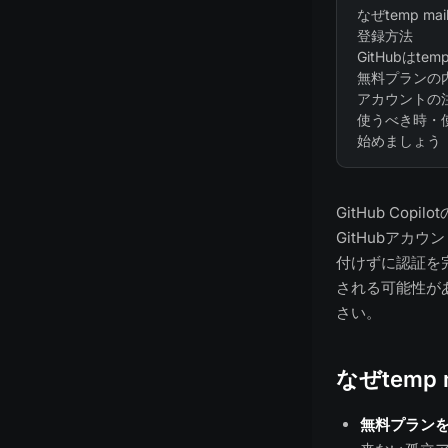
なぜtemp m
登録方法
GitHubはte
無料プランの
アカウントの
使うべき時・
始めましょう
GitHub C
GitHubアカ
付けずに認証を
される可能性が
さい。
なぜtemp
無料プラン