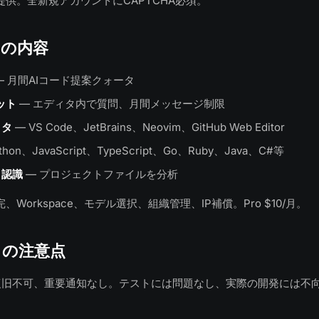
供。全新規アカウントにCAPTCHA必須。
ンの内容
— 月間AIコード提案クォータ
ャット
— エディタ内で質問、月間メッセージ制限
ィタ
— VS Code、JetBrains、Neovim、GitHub Web Editor
thon、JavaScript、TypeScript、Go、Ruby、Java、C#等
ト認識
— プロジェクトファイルを分析
Workspace、モデル選択、組織管理、IP補償。Pro $10/月。
トの注意点
lでは復旧不可、重要通知なし。テストには問題なし、実際の開発には不