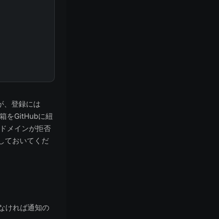
すが、登録には
をGitHubに紐
のドメインが拒否
しておいてくだ
わなければ通知の