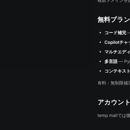
複数ドメインを提
無料プラ
コード補完
Copilotチ
マルチエデ
多言語
— Py
コンテキス
有料：無制限補完、
アカウン
temp mai