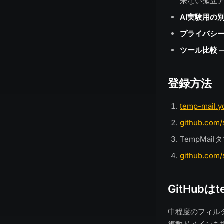
来ない孤立
AI実験用の
プライバシ
ツール比較
—
登録方法
temp-mail.y
github.com/
TempMai
github.com/s
GitHub
中程度のフィル