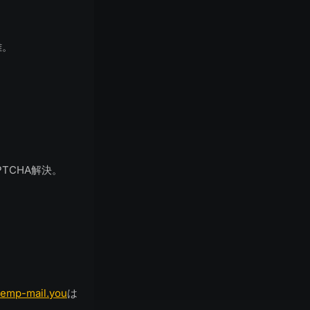
離。
TCHA解決。
temp-mail.you
は