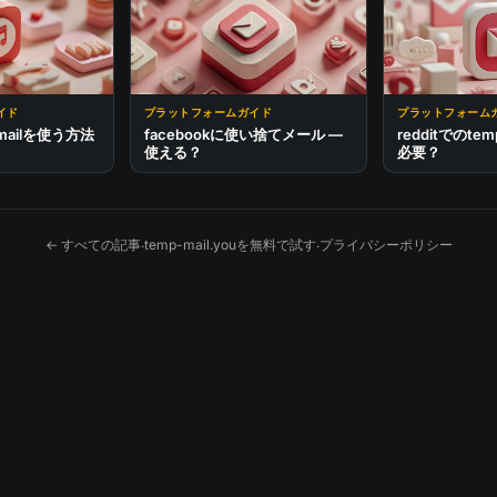
イド
プラットフォームガイド
プラットフォーム
p mailを使う方法
facebookに使い捨てメール —
redditでのtem
使える？
必要？
← すべての記事
temp-mail.youを無料で試す
プライバシーポリシー
·
·